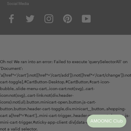
Social Media
Oh no! We ran into an error:
Failed to execute 'querySelectorAll' on
'Document':
'a[href*='/cart']:not([href*='/cart/add']):not([href*='/cart/change']):not(
cart-toggle],#CartButton-Desktop,#CartButton,#cart-icon-
bubble,.slide-menu-cart,.icon-cart:not(svg),.cart-
icon:not(svg),.cart-link:not(div.header-
icons):not(ul),button.minicart-open,button.js-cart-
button,button.header-cart-toggle,div.minicart__button,.shopping-
cart a[href*='#cart'],.mini-cart-trigger,.header-menu-cart-drawer,.js-
mini-cart-trigger,#sticky-app-client div[data-cl='sticky-button']' is
not a valid selector.