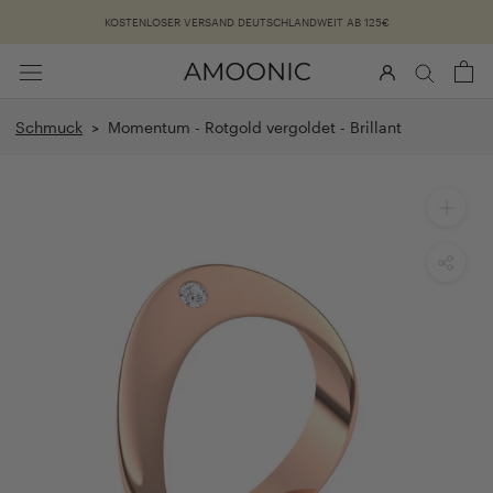
Überspringen
KOSTENLOSER VERSAND DEUTSCHLANDWEIT AB 125€
Schmuck
> Momentum - Rotgold vergoldet - Brillant