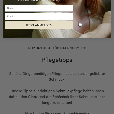
10% Rabatt auf Ihre erste Bestellung!
Email
JETZT ANMELDEN
NUR DAS BESTE FÜR IHREN SCHMUCK
Pflegetipps
Schöne Dinge benötigen Pflege - so auch unser geliebter
Schmuck.
Unsere Tipps zur richtigen Schmuckpflege helfen Ihnen
dabei, den Glanz und die Schönheit Ihrer Schmuckstücke
lange zu erhalten!
Hier finden Sie unsere Pflegehinweise