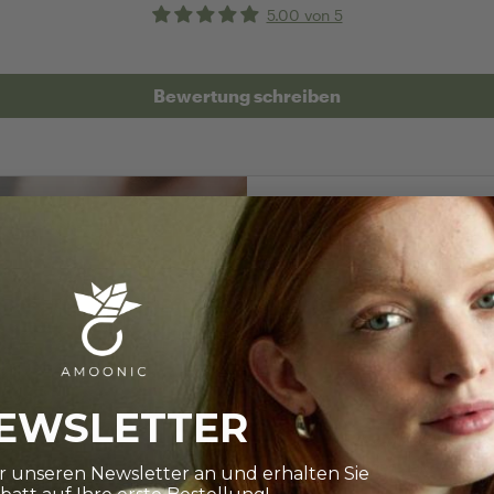
5.00 von 5
Bewertung schreiben
RINGRÖSSE BES
Wie finde i
EWSLETTER
Die Auswahl ist gro
Ihnen dabei ganz 
ür unseren Newsletter an und erhalten Sie