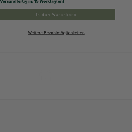
Versandfertig in:
15 Werktag(en)
In den Warenkorb
Weitere Bezahlmöglichkeiten
ng
Exklusive Geschenk-
verpackung