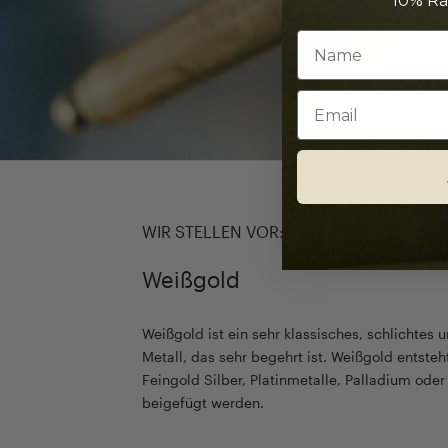
10% Ra
Email
WIR STELLEN VOR:
Weißgold
Weißgold ist ein sehr klassisches, schlichtes u
Metall, das sehr begehrt ist. Weißgold entste
Feingold Silber, Platinmetalle, Palladium ode
beigefügt werden.