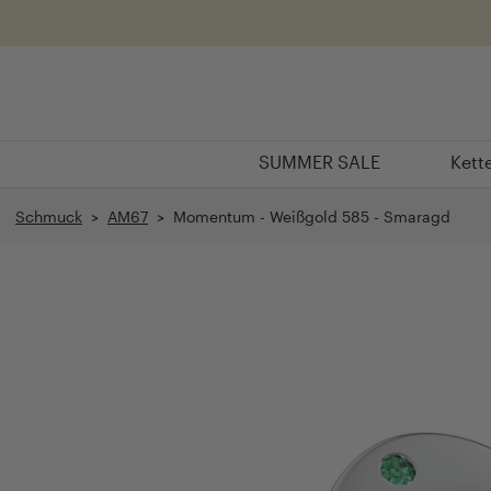
Überspringen
SUMMER SALE
Kett
SUMMER SALE
Kett
Schmuck
>
AM67
> Momentum - Weißgold 585 - Smaragd