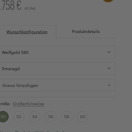
1.758 €
inkl. Mwst.
Produktdetails
Wunschkonfiguration
Weißgold 585
Smaragd
Gravur hinzufügen
röße:
Größenhinweise
50
52
54
56
58
60