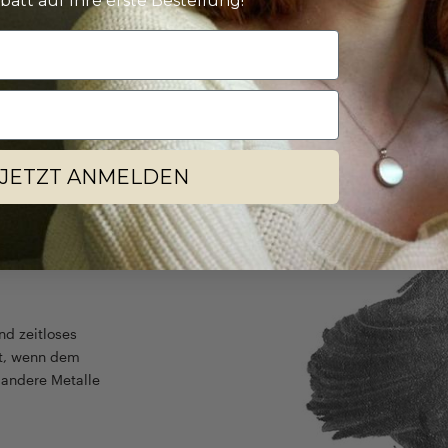
batt auf Ihre erste Bestellung!
Weiter zu unserem
JETZT ANMELDEN
nd zeitloses
ht, wenn dem
r andere Metalle