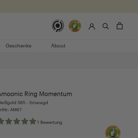
Geschenke
About
Geschenke
About
Amoonic Ring Momentum
eißgold 585 - Smaragd
rtNr: AM67
1 Bewertung