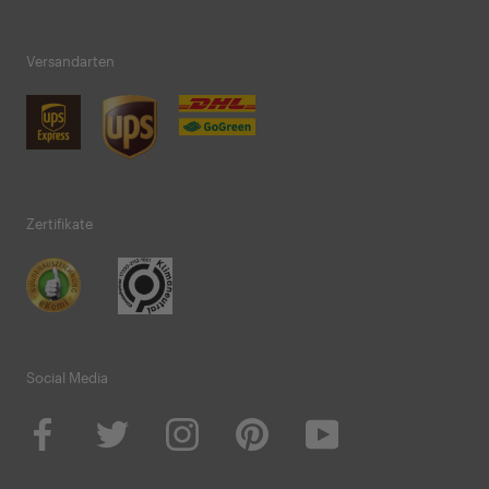
wünschen sich einen Stein, der zu der Augenfarbe
der/des Liebsten passt. Sie suchen eher ein
Versandarten
auffälligeres Modell, das zu besonderen
Gelegenheiten getragen werden soll? Wie wäre es
mit dem Ring Little Flowers? Eine zarte Ringschiene,
umrankt von einem Blumenarrangement. Bei diesem
Modell können Sie sogar einen Haupt- und die
Akzentsteine wählen. Sie kriegen nicht genug von
der Symbiose von Gold und Blau? Klicken Sie sich
Zertifikate
durch unsere
Memoryringe
und finden das perfekte
Modell, das rundum mit einem Blautopas,
Aquamarin oder Saphir besetzt ist. Als Akzentsteine
sind Brillanten oder Zirkonias eine schöne
Alternative. Die vielen Edelsteine können zum
Beispiel auch für bestimmte schöne gemeinsame
Social Media
Momente stehen - werden Sie kreativ und lassen Sie
Ihren Goldring mit den Edelsteinen eine Geschichte
erzählen. Zu unseren Topsellern gehört der Precious.
Der Solitärring enthält einen 5 mm großen blauen