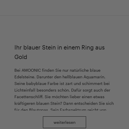
Ihr blauer Stein in einem Ring aus
Gold
Bei AMOONIC finden Sie nur natürliche blaue
Edelsteine. Darunter den hellblauen Aquamarin.
Seine babyblaue Farbe ist zart und schimmert bei
Lichteinfall besonders schön. Dafür sorgt auch der
Facettenschliff. Sie möchten lieber einen etwas
kräftigeren blauen Stein? Dann entscheiden Sie sich
für den Blautopas. Sein Farbspektrum reicht von
einem intensiven Hellblau bis hin zu einem satten
weiterlesen
Mittelblau. Ihr blauer Stein im Gelbgold Ring soll