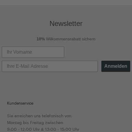
noch ein wenig dunkler sein? Dann ist der Saphir die
richtige Wahl. Der Saphir ist besonders farbintensiv
und eher dunkelblau. All unsere Edelsteine stammen
aus zertifiziertem kontrollierten Abbau und sind
Newsletter
facettiert, wodurch die optimale Lichtreflexion
entsteht. Die Kombination Ihres Ringes aus Gold
10%
Wilkommensrabatt sichern
und Blau wirkt besonders edel und hochwertig. Zu
einem besonderen Anlass machen Sie mit einem
solchen Schmuckstück garantiert das perfekte
Geschenk! Ein Ring mit blauem Stein in Gold ist als
Anmelden
Antragsring auch sehr beliebt.
Das goldene Metall
Unser Gelbgold ist in verschiedenen Legierungen
Kundenservice
erhältlich. Wir führen Ringe mit blauem Stein in
Gelbgold 333, 585 und 750. Die Zahl gibt den
Sie erreichen uns telefonisch von
jeweiligen Feingoldanteil in der Legierung an. Der
Montag bis Freitag zwischen
Feingoldanteil bei 750er Gold ist somit am
9:00 - 12:00 Uhr & 13:00 - 15:00 Uhr