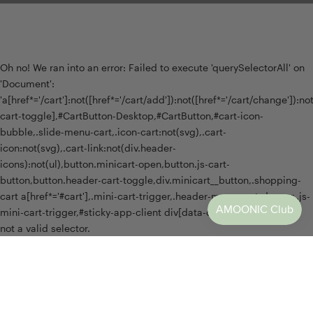
Stein, der von einer Krappenfassung gehalten wird.
Die Konfiguration des Ringes Gelbgold mit
Blautopas ist besonders beliebt. Andere Klassiker in
unserem Produktportfolio sind der Tension oder
Oh no! We ran into an error:
Failed to execute 'querySelectorAll' on
Romantic Highlight. Ob Spannring oder modernes
'Document':
Modell mit drei Steinen - ein blauer Stein und ein
'a[href*='/cart']:not([href*='/cart/add']):not([href*='/cart/change']):not(
Ring aus Gold sind immer eine gute Wahl.
cart-toggle],#CartButton-Desktop,#CartButton,#cart-icon-
Entdecken Sie die Vielfalt von AMOONIC und
bubble,.slide-menu-cart,.icon-cart:not(svg),.cart-
konfigurieren Sie Ihren Traumring.
icon:not(svg),.cart-link:not(div.header-
icons):not(ul),button.minicart-open,button.js-cart-
Ihr Unikat Ring in Gold und Blau
button,button.header-cart-toggle,div.minicart__button,.shopping-
cart a[href*='#cart'],.mini-cart-trigger,.header-menu-cart-drawer,.js-
mini-cart-trigger,#sticky-app-client div[data-cl='sticky-button']' is
Machen Sie Ihren Geschenkmoment zu einem
not a valid selector.
einzigartigen Erlebnis und gravieren Sie Ihren
Goldring mit blauem Stein. Sofern die Ringschiene
genug Platz bietet, nehmen wir gerne eine
kostenfreie Ringgravur für Sie vor. Ihre Initialen oder
das Kennenlerndatum sind beispielsweise eine
schöne Erinnerung. Schicken Sie einfach Ihren