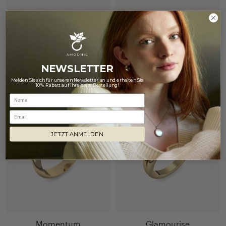
Tension Force
Romantic Hearts
Gelbgold 585 mit Blautopas
Gelbgold 585 mit Blautopas
1.687 €
1.314 €
NEWSLETTER
Melden Sie sich für unseren Newsletter an und erhalten Sie
10% Rabatt auf Ihre erste Bestellung!
Email
JETZT ANMELDEN
Momentum
Glamourise