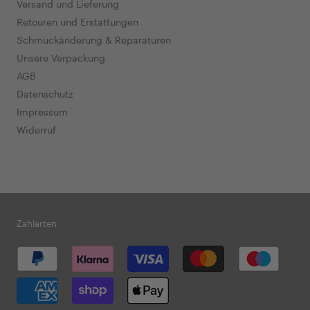
Ringe, Verlobungsringe und Eheringe. Neben
Versand und Lieferung
Gelbgold finden Sie bei AMOONIC auch den
Retouren und Erstattungen
perfekten Weißgold Ring mit blauem Stein (Link).
Schmuckänderung & Reparaturen
Außerdem bieten wir unsere Modelle in Silber 925,
Unsere Verpackung
Platin, Rosegold, Rotgold und vergoldet an.
AGB
Datenschutz
Das perfekte Modell für Ihren Gold Ring
Impressum
mit blauem Stein
Widerruf
Wir bieten unsere Ringe in unterschiedlichen,
modernen oder klassischen Designs an, die Sie
individuell gestalten können. Sie finden in unserem
Sortiment
Vorsteckringe
wie den Concinnity oder
Zahlarten
Grace. Der Vorsteckring ist meist ein Solitärring mit
schmaler Ringschiene und einem Edelstein. Vor
allem als Verlobungsring in Gold mit blauem Stein
ist er gut geeignet, da er später zusammen mit dem
Ehering am Ringfinger getragen werden kann. Die
Kombination ist zeitlos und viele Menschen