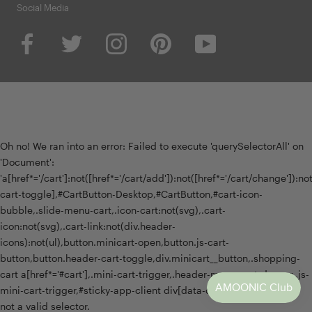
Social Media
Oh no! We ran into an error:
Failed to execute 'querySelectorAll' on
'Document':
'a[href*='/cart']:not([href*='/cart/add']):not([href*='/cart/change']):not(
cart-toggle],#CartButton-Desktop,#CartButton,#cart-icon-
bubble,.slide-menu-cart,.icon-cart:not(svg),.cart-
icon:not(svg),.cart-link:not(div.header-
icons):not(ul),button.minicart-open,button.js-cart-
button,button.header-cart-toggle,div.minicart__button,.shopping-
cart a[href*='#cart'],.mini-cart-trigger,.header-menu-cart-drawer,.js-
mini-cart-trigger,#sticky-app-client div[data-cl='sticky-button']' is
not a valid selector.