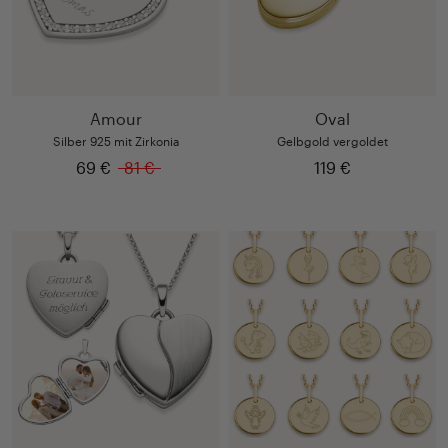
Amour
Oval
Silber 925 mit Zirkonia
Gelbgold vergoldet
69 €
81 €
119 €