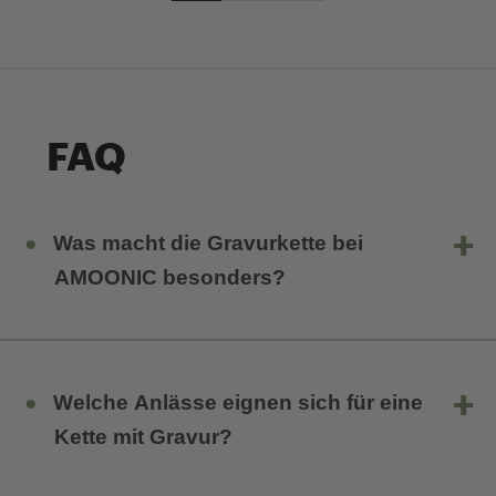
FAQ
Was macht die Gravurkette bei
AMOONIC besonders?
Herzketten mit individueller Gravur von AMOONIC sind
ein besonderer Liebesbeweis und eine ideale
Welche Anlässe eignen sich für eine
Geschenkidee. Sie können sie zum Geburtstag,
Valentinstag, Jahrestag oder als romantisches
Kette mit Gravur?
Weihnachtsgeschenk verschenken. Es ist auch möglich,
Partnerschaftsketten mit Gravur anzupassen und zu