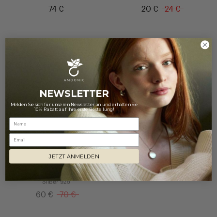
74 €
20 €
24 €
Sale -15%
NEWSLETTER
Melden Sie sich für unseren Newsletter an und erhalten Sie
10% Rabatt auf Ihre erste Bestellung!
Email
JETZT ANMELDEN
Sensitive Heart
Romantic Love
Silber 925
Rosegold vergoldet
60 €
70 €
120 €