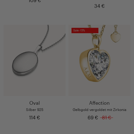
109 €
34 €
Sale -15%
Oval
Affection
Silber 925
Gelbgold vergoldet mit Zirkonia
114 €
69 €
81 €