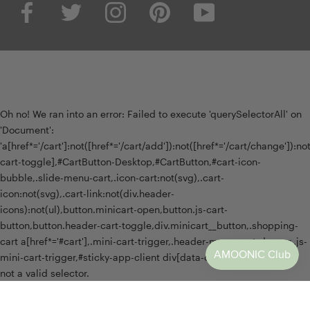
Oh no! We ran into an error:
Failed to execute 'querySelectorAll' on
'Document':
'a[href*='/cart']:not([href*='/cart/add']):not([href*='/cart/change']):not(
cart-toggle],#CartButton-Desktop,#CartButton,#cart-icon-
bubble,.slide-menu-cart,.icon-cart:not(svg),.cart-
icon:not(svg),.cart-link:not(div.header-
icons):not(ul),button.minicart-open,button.js-cart-
button,button.header-cart-toggle,div.minicart__button,.shopping-
cart a[href*='#cart'],.mini-cart-trigger,.header-menu-cart-drawer,.js-
mini-cart-trigger,#sticky-app-client div[data-cl='sticky-button']' is
not a valid selector.