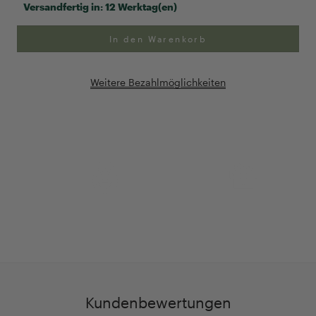
Versandfertig in:
12 Werktag(en)
In den Warenkorb
Weitere Bezahlmöglichkeiten
Anpassung Ihrer Ringgröße
Exklusive Geschenk-
verpackung
Kundenbewertungen