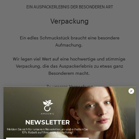
EIN AUSPACKERLEBNIS DER BESONDEREN ART
Verpackung
Ein edles Schmuckstück braucht eine besondere
Aufmachung.
Wir legen viel Wert auf eine hochwertige und stimmige
Verpackung, die das Auspackerlebnis zu etwas ganz
Besonderem macht.
Zu unserer Verpackung
NEWSLETTER
Melden Sie sich für unseren Newsletter an und erhalten Sie
10% Rabatt auf Ihre erste Bestellung!