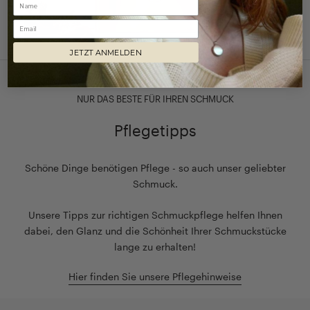
Email
JETZT ANMELDEN
NUR DAS BESTE FÜR IHREN SCHMUCK
Pflegetipps
Schöne Dinge benötigen Pflege - so auch unser geliebter
Schmuck.
Unsere Tipps zur richtigen Schmuckpflege helfen Ihnen
dabei, den Glanz und die Schönheit Ihrer Schmuckstücke
lange zu erhalten!
Hier finden Sie unsere Pflegehinweise