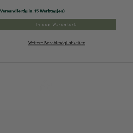
Versandfertig in:
15 Werktag(en)
In den Warenkorb
Weitere Bezahlmöglichkeiten
ng
Exklusive Geschenk-
verpackung