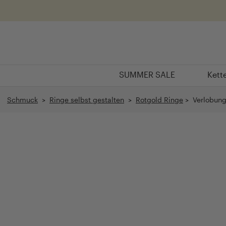
Überspringen
SUMMER SALE
Kett
SUMMER SALE
Kett
Schmuck
>
Ringe selbst gestalten
>
Rotgold Ringe
> Verlobungs