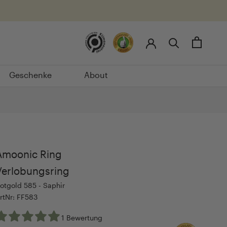
Geschenke
About
Geschenke
About
Amoonic Ring
Verlobungsring
otgold 585 - Saphir
rtNr: FF583
1 Bewertung