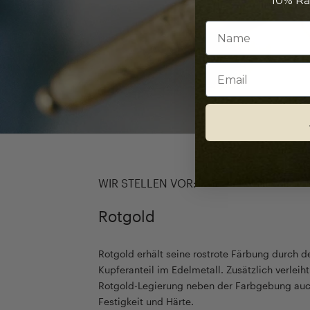
10% Ra
Email
WIR STELLEN VOR:
Rotgold
Rotgold erhält seine rostrote Färbung durch 
Kupferanteil im Edelmetall. Zusätzlich verleih
Rotgold-Legierung neben der Farbgebung auc
Festigkeit und Härte.