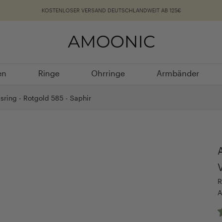
KOSTENLOSER VERSAND DEUTSCHLANDWEIT AB 125€
en
Ringe
Ohrringe
Armbänder
en
Ringe
Ohrringe
Armbänder
ring - Rotgold 585 - Saphir
R
A