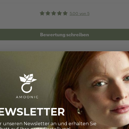
5.00 von 5
Bewertung schreiben
RINGRÖSSE BES
Wie finde i
EWSLETTER
ür unseren Newsletter an und erhalten Sie
Die Auswahl ist gro