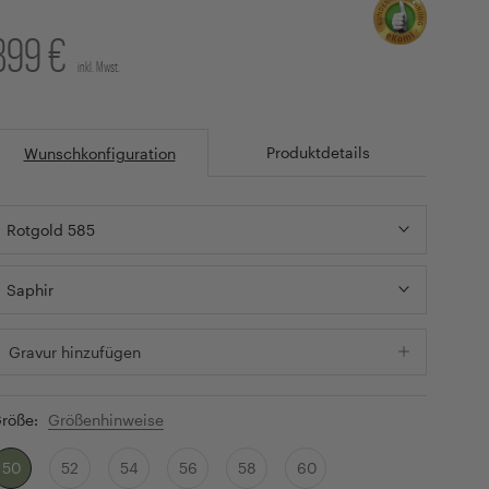
399 €
inkl. Mwst.
Produktdetails
Wunschkonfiguration
Rotgold 585
Saphir
Gravur hinzufügen
röße:
Größenhinweise
50
52
54
56
58
60