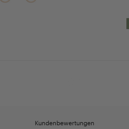
30 Tage
Persöhnliche Beratu
Rückgaberecht
und Betreuung
Kundenbewertungen