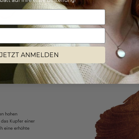
batt auf Ihre erste Bestellung!
Ihnen dabei ganz 
Weiter zu unserem
JETZT ANMELDEN
den hohen
t das Kupfer einer
h eine erhöhte