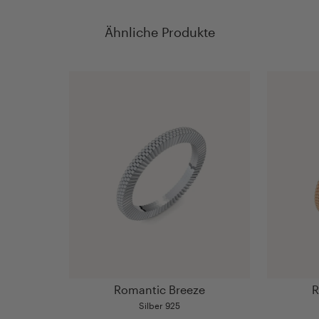
Ähnliche Produkte
Romantic Breeze
R
Silber 925