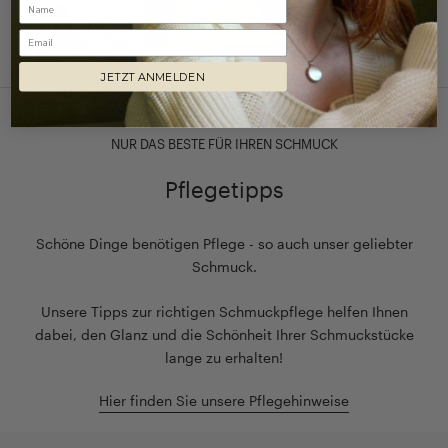
Email
JETZT ANMELDEN
NUR DAS BESTE FÜR IHREN SCHMUCK
Pflegetipps
Schöne Dinge benötigen Pflege - so auch unser geliebter
Schmuck.
Unsere Tipps zur richtigen Schmuckpflege helfen Ihnen
dabei, den Glanz und die Schönheit Ihrer Schmuckstücke
lange zu erhalten!
Hier finden Sie unsere Pflegehinweise