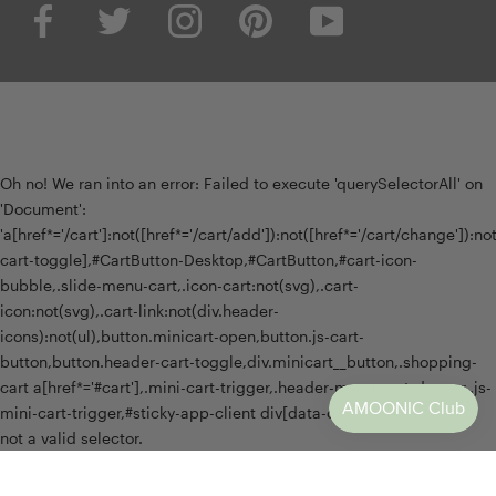
Oh no! We ran into an error:
Failed to execute 'querySelectorAll' on
'Document':
'a[href*='/cart']:not([href*='/cart/add']):not([href*='/cart/change']):not(
cart-toggle],#CartButton-Desktop,#CartButton,#cart-icon-
bubble,.slide-menu-cart,.icon-cart:not(svg),.cart-
icon:not(svg),.cart-link:not(div.header-
icons):not(ul),button.minicart-open,button.js-cart-
button,button.header-cart-toggle,div.minicart__button,.shopping-
cart a[href*='#cart'],.mini-cart-trigger,.header-menu-cart-drawer,.js-
mini-cart-trigger,#sticky-app-client div[data-cl='sticky-button']' is
not a valid selector.