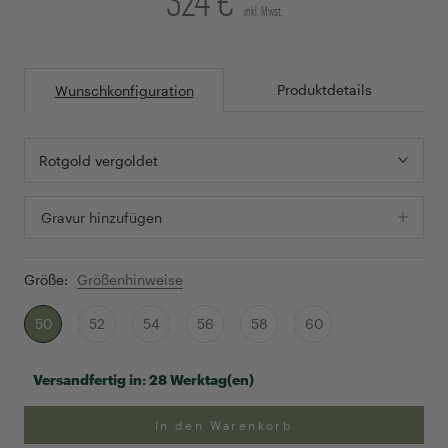
inkl. Mwst.
Produktdetails
Wunschkonfiguration
Rotgold vergoldet
Gravur hinzufügen
Größe:
Größenhinweise
50
52
54
56
58
60
Versandfertig in:
28 Werktag(en)
In den Warenkorb