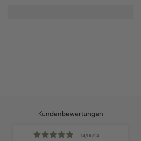
Anpassung Ihrer Ringgröße
Exklusive Geschenk-
verpackung
Kundenbewertungen
14/05/24