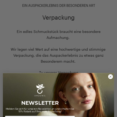
EIN AUSPACKERLEBNIS DER BESONDEREN ART
Verpackung
Ein edles Schmuckstück braucht eine besondere
Aufmachung.
Wir legen viel Wert auf eine hochwertige und stimmige
Verpackung, die das Auspackerlebnis zu etwas ganz
Besonderem macht.
Zu unserer Verpackung
NEWSLETTER
Melden Sie sich für unseren Newsletter an und erhalten Sie
10% Rabatt auf Ihre erste Bestellung!