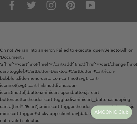
Oh no! We ran into an error:
Failed to execute 'querySelectorAll' on
'Document':
'a[href*='/cart']:not([href*='/cart/add']):not([href*='/cart/change']):not(
cart-toggle],#CartButton-Desktop,#CartButton,#cart-icon-
bubble,.slide-menu-cart,.icon-cart:not(svg),.cart-
icon:not(svg),.cart-link:not(div.header-
icons):not(ul),button.minicart-open,button.js-cart-
button,button.header-cart-toggle,div.minicart__button,.shopping-
cart a[href*='#cart'],.mini-cart-trigger,.header-menu-cart-drawer,.js-
mini-cart-trigger,#sticky-app-client div[data-cl='sticky-button']' is
not a valid selector.