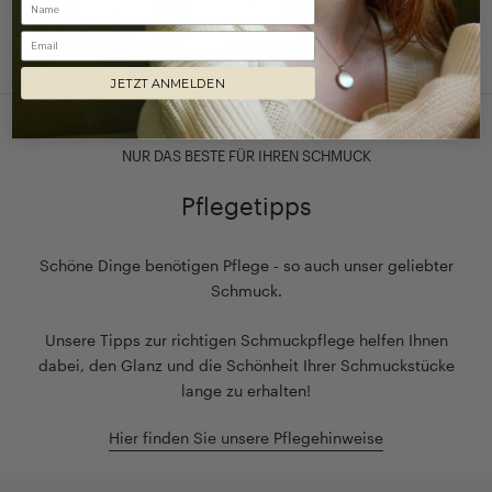
Email
JETZT ANMELDEN
NUR DAS BESTE FÜR IHREN SCHMUCK
Pflegetipps
Schöne Dinge benötigen Pflege - so auch unser geliebter
Schmuck.
Unsere Tipps zur richtigen Schmuckpflege helfen Ihnen
dabei, den Glanz und die Schönheit Ihrer Schmuckstücke
lange zu erhalten!
Hier finden Sie unsere Pflegehinweise