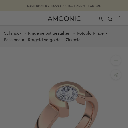
Überspringen
KOSTENLOSER VERSAND DEUTSCHLANDWEIT AB 125€
Schmuck
>
Ringe selbst gestalten
>
Rotgold Ringe
>
Passionata - Rotgold vergoldet - Zirkonia