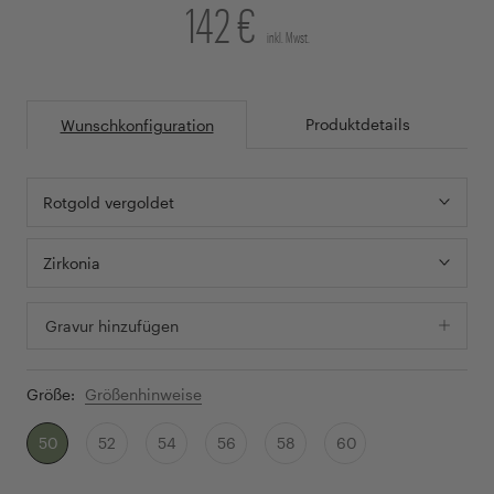
142 €
inkl. Mwst.
Produktdetails
Wunschkonfiguration
Rotgold vergoldet
Zirkonia
Gravur hinzufügen
Größe:
Größenhinweise
50
52
54
56
58
60