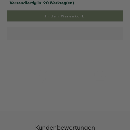
Versandfertig in:
20 Werktag(en)
In den Warenkorb
Anpassung Ihrer Ringgröße
Exklusive Geschenk-
verpackung
Kundenbewertungen