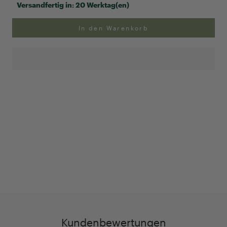
Versandfertig in:
20 Werktag(en)
In den Warenkorb
Anpassung Ihrer Ringgröße
Exklusive Geschenk-
verpackung
Kundenbewertungen