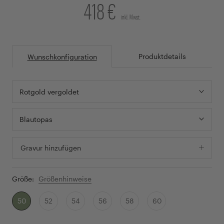
418 €
inkl. Mwst.
Produktdetails
Wunschkonfiguration
Rotgold vergoldet
Blautopas
Gravur hinzufügen
Größe:
Größenhinweise
50
52
54
56
58
60