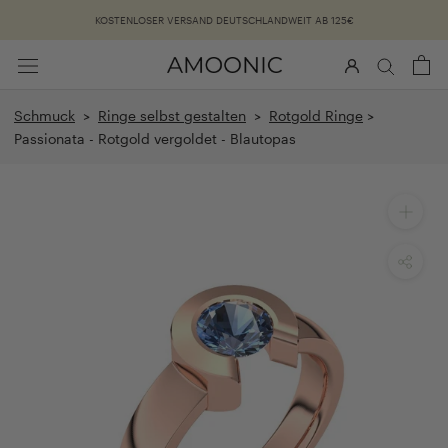
Überspringen
KOSTENLOSER VERSAND DEUTSCHLANDWEIT AB 125€
Schmuck
>
Ringe selbst gestalten
>
Rotgold Ringe
>
Passionata - Rotgold vergoldet - Blautopas