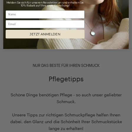
Melden Sie sich für unseren Newsletter an und erhalten Sie
10% Rabatt auf Ihre erste Bestellung!
Email
JETZT ANMELDEN
NUR DAS BESTE FÜR IHREN SCHMUCK
Pflegetipps
Schöne Dinge benötigen Pflege - so auch unser geliebter
Schmuck.
Unsere Tipps zur richtigen Schmuckpflege helfen Ihnen
dabei, den Glanz und die Schönheit Ihrer Schmuckstücke
lange zu erhalten!