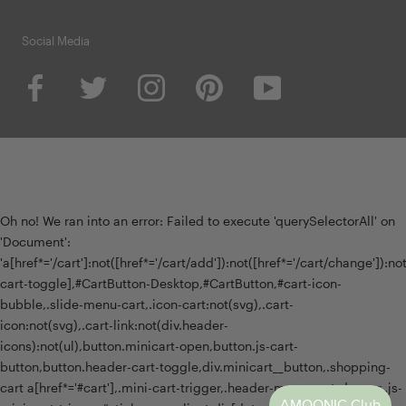
Social Media
Oh no! We ran into an error:
Failed to execute 'querySelectorAll' on
'Document':
'a[href*='/cart']:not([href*='/cart/add']):not([href*='/cart/change']):not(
cart-toggle],#CartButton-Desktop,#CartButton,#cart-icon-
bubble,.slide-menu-cart,.icon-cart:not(svg),.cart-
icon:not(svg),.cart-link:not(div.header-
icons):not(ul),button.minicart-open,button.js-cart-
button,button.header-cart-toggle,div.minicart__button,.shopping-
cart a[href*='#cart'],.mini-cart-trigger,.header-menu-cart-drawer,.js-