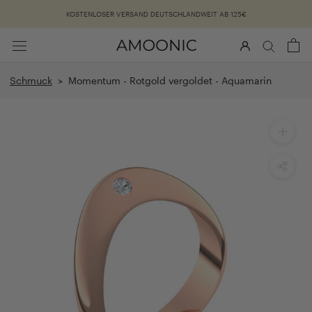
Überspringen
KOSTENLOSER VERSAND DEUTSCHLANDWEIT AB 125€
Schmuck
> Momentum - Rotgold vergoldet - Aquamarin