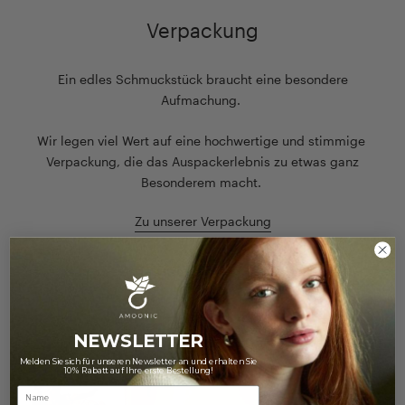
Verpackung
Ein edles Schmuckstück braucht eine besondere
Aufmachung.
Wir legen viel Wert auf eine hochwertige und stimmige
Verpackung, die das Auspackerlebnis zu etwas ganz
Besonderem macht.
Zu unserer Verpackung
NEWSLETTER
Melden Sie sich für unseren Newsletter an und erhalten Sie
10% Rabatt auf Ihre erste Bestellung!