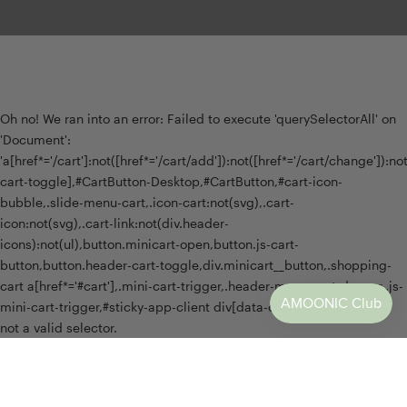
Oh no! We ran into an error:
Failed to execute 'querySelectorAll' on
'Document':
'a[href*='/cart']:not([href*='/cart/add']):not([href*='/cart/change']):not(
cart-toggle],#CartButton-Desktop,#CartButton,#cart-icon-
bubble,.slide-menu-cart,.icon-cart:not(svg),.cart-
icon:not(svg),.cart-link:not(div.header-
icons):not(ul),button.minicart-open,button.js-cart-
button,button.header-cart-toggle,div.minicart__button,.shopping-
cart a[href*='#cart'],.mini-cart-trigger,.header-menu-cart-drawer,.js-
mini-cart-trigger,#sticky-app-client div[data-cl='sticky-button']' is
not a valid selector.