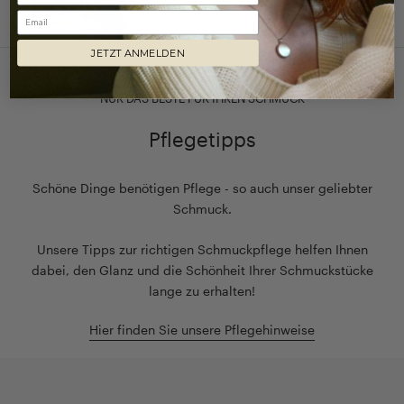
Email
JETZT ANMELDEN
NUR DAS BESTE FÜR IHREN SCHMUCK
Pflegetipps
Schöne Dinge benötigen Pflege - so auch unser geliebter
Schmuck.
Unsere Tipps zur richtigen Schmuckpflege helfen Ihnen
dabei, den Glanz und die Schönheit Ihrer Schmuckstücke
lange zu erhalten!
Hier finden Sie unsere Pflegehinweise