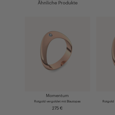
Ähnliche Produkte
Momentum
Rotgold vergoldet mit Blautopas
Rotgold v
275 €