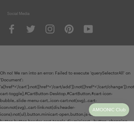
Social Media
Oh no! We ran into an error:
Failed to execute 'querySelectorAll' on
'Document':
'a[href*='/cart']:not([href*='/cart/add']):not([href*='/cart/change']):not(
cart-toggle],#CartButton-Desktop,#CartButton,#cart-icon-
bubble,.slide-menu-cart,.icon-cart:not(svg),.cart-
icon:not(svg),.cart-link:not(div.header-
icons):not(ul),button.minicart-open,button.js-cart-
button,button.header-cart-toggle,div.minicart__button,.shopping-
cart a[href*='#cart'],.mini-cart-trigger,.header-menu-cart-drawer,.js-