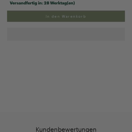
Versandfertig in:
28 Werktag(en)
In den Warenkorb
Anpassung Ihrer Ringgröße
Exklusive Geschenk-
verpackung
Kundenbewertungen