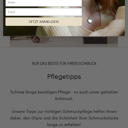
Email
JETZT ANMELDEN
NUR DAS BESTE FÜR IHREN SCHMUCK
Pflegetipps
Schöne Dinge benötigen Pflege - so auch unser geliebter
Schmuck.
Unsere Tipps zur richtigen Schmuckpflege helfen Ihnen
dabei, den Glanz und die Schönheit Ihrer Schmuckstücke
lange zu erhalten!