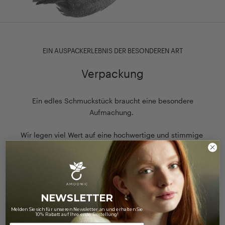
EIN AUSPACKERLEBNIS DER BESONDEREN ART
Verpackung
Ein edles Schmuckstück braucht eine besondere
Aufmachung.
Wir legen viel Wert auf eine hochwertige und stimmige
Verpackung, die das Auspackerlebnis zu etwas ganz
Besonderem macht.
Zu unserer Verpackung
NEWSLETTER
Melden Sie sich für unseren Newsletter an und erhalten Sie
10% Rabatt auf Ihre erste Bestellung!