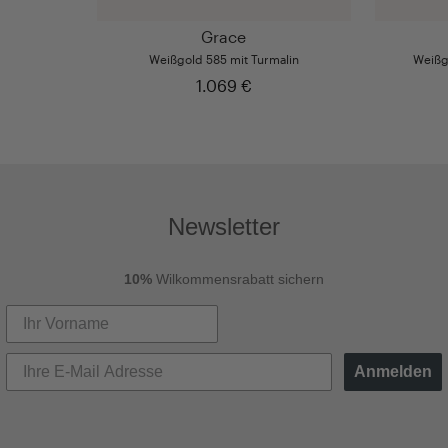
Grace
Weißgold 585 mit Turmalin
Weißg
1.069 €
Newsletter
10%
Wilkommensrabatt sichern
Anmelden