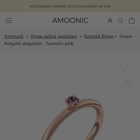
Überspringen
KOSTENLOSER VERSAND DEUTSCHLANDWEIT AB 125€
Schmuck
>
Ringe selbst gestalten
>
Rotgold Ringe
> Grace -
Rotgold vergoldet - Turmalin pink