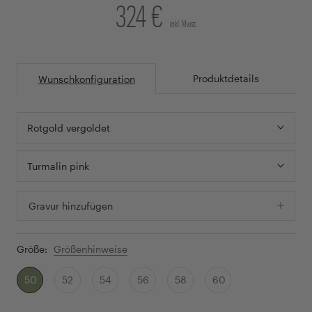
324 €
inkl. Mwst.
Produktdetails
Wunschkonfiguration
Rotgold vergoldet
Turmalin pink
Gravur hinzufügen
Größe:
Größenhinweise
50
52
54
56
58
60