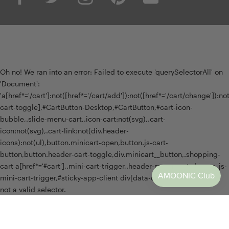
Oh no! We ran into an error:
Failed to execute 'querySelectorAll' on
'Document':
'a[href*='/cart']:not([href*='/cart/add']):not([href*='/cart/change']):not(
cart-toggle],#CartButton-Desktop,#CartButton,#cart-icon-
bubble,.slide-menu-cart,.icon-cart:not(svg),.cart-
icon:not(svg),.cart-link:not(div.header-
icons):not(ul),button.minicart-open,button.js-cart-
button,button.header-cart-toggle,div.minicart__button,.shopping-
cart a[href*='#cart'],.mini-cart-trigger,.header-menu-cart-drawer,.js-
mini-cart-trigger,#sticky-app-client div[data-cl='sticky-button']' is
not a valid selector.