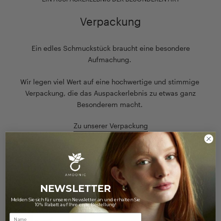
Verpackung
Ein edles Schmuckstück braucht eine besondere
Aufmachung.
Wir legen viel Wert auf eine hochwertige und stimmige
Verpackung, die das Auspackerlebnis zu etwas ganz
Besonderem macht.
Zu unserer Verpackung
NEWSLETTER
Melden Sie sich für unseren Newsletter an und erhalten Sie
10% Rabatt auf Ihre erste Bestellung!