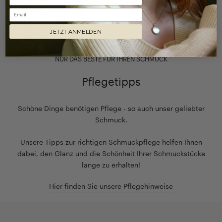
Email
JETZT ANMELDEN
NUR DAS BESTE FÜR IHREN SCHMUCK
Pflegetipps
Schöne Dinge benötigen Pflege - so auch unser geliebter
Schmuck.
Unsere Tipps zur richtigen Schmuckpflege helfen Ihnen
dabei, den Glanz und die Schönheit Ihrer Schmuckstücke
lange zu erhalten!
Hier finden Sie unsere Pflegehinweise