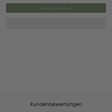
In den Warenkorb
Anpassung Ihrer Ringgröße
Exklusive Geschenk-
verpackung
Kundenbewertungen