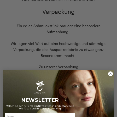
Verpackung
Ein edles Schmuckstück braucht eine besondere
Aufmachung.
Wir legen viel Wert auf eine hochwertige und stimmige
Verpackung, die das Auspackerlebnis zu etwas ganz
Besonderem macht.
Zu unserer Verpackung
NEWSLETTER
Melden Sie sich für unseren Newsletter an und erhalten Sie
10% Rabatt auf Ihre erste Bestellung!