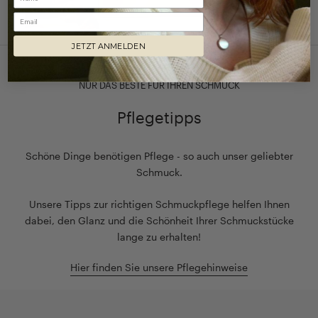
Email
JETZT ANMELDEN
NUR DAS BESTE FÜR IHREN SCHMUCK
Pflegetipps
Schöne Dinge benötigen Pflege - so auch unser geliebter
Schmuck.
Unsere Tipps zur richtigen Schmuckpflege helfen Ihnen
dabei, den Glanz und die Schönheit Ihrer Schmuckstücke
lange zu erhalten!
Hier finden Sie unsere Pflegehinweise