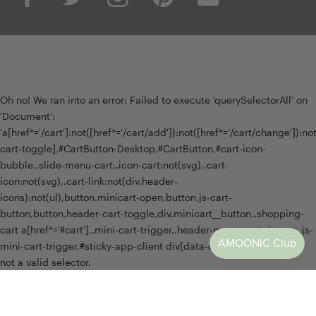
Oh no! We ran into an error:
Failed to execute 'querySelectorAll' on
'Document':
'a[href*='/cart']:not([href*='/cart/add']):not([href*='/cart/change']):not(
cart-toggle],#CartButton-Desktop,#CartButton,#cart-icon-
bubble,.slide-menu-cart,.icon-cart:not(svg),.cart-
icon:not(svg),.cart-link:not(div.header-
icons):not(ul),button.minicart-open,button.js-cart-
button,button.header-cart-toggle,div.minicart__button,.shopping-
cart a[href*='#cart'],.mini-cart-trigger,.header-menu-cart-drawer,.js-
mini-cart-trigger,#sticky-app-client div[data-cl='sticky-button']' is
not a valid selector.