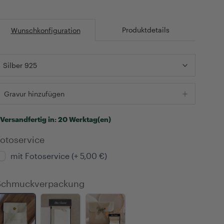
Produktdetails
Wunschkonfiguration
Silber 925
Gravur hinzufügen
Versandfertig in:
20 Werktag(en)
otoservice
mit Fotoservice (+ 5,00 €)
Schmuckverpackung
<h3
<h3
<h3
style="color:
style="color:
style="color: