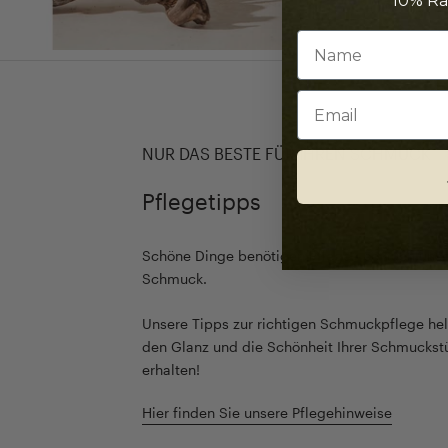
10% Ra
Email
NUR DAS BESTE FÜR IHREN SCHMUCK
Pflegetipps
Schöne Dinge benötigen Pflege - so auch unse
Schmuck.
Unsere Tipps zur richtigen Schmuckpflege hel
den Glanz und die Schönheit Ihrer Schmuckst
erhalten!
Hier finden Sie unsere Pflegehinweise