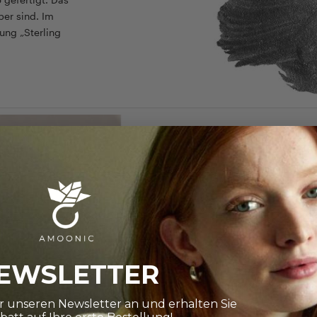
ber sind. Im
ung „Sterling
EIN AUSPACKER
Verpackung
Ein edles Schmuc
Wir legen viel We
EWSLETTER
Verpackung, die d
Besonderem mach
ür unseren Newsletter an und erhalten Sie
Zu unserer Verpac