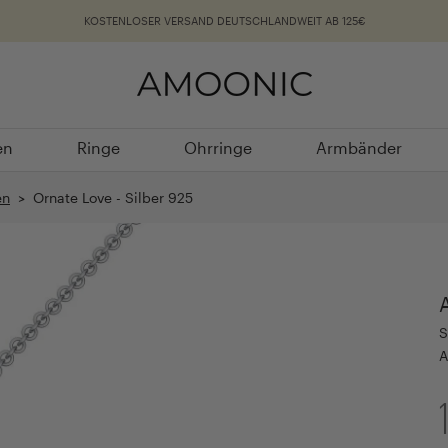
KOSTENLOSER VERSAND DEUTSCHLANDWEIT AB 125€
en
Ringe
Ohrringe
Armbänder
en
Ringe
Ohrringe
Armbänder
en
> Ornate Love - Silber 925
S
A