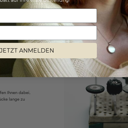
batt auf Ihre erste Bestellung!
JETZT ANMELDEN
r geliebter
fen Ihnen dabei,
ücke lange zu