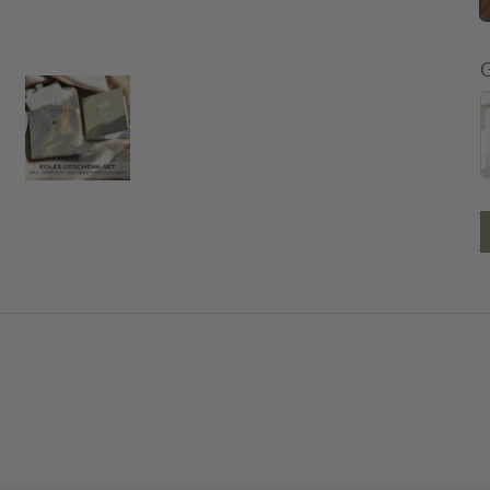
30 Tage
Persöhnliche Beratu
Rückgaberecht
und Betreuung