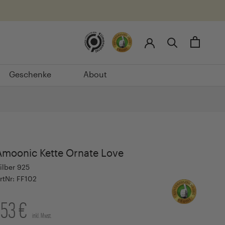
Geschenke
About
Geschenke
About
Amoonic Kette Ornate Love
ilber 925
rtNr: FF102
153 €
inkl. Mwst.