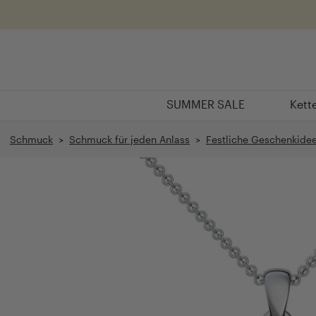
Überspringen
SUMMER SALE
Kett
SUMMER SALE
Kett
Schmuck
>
Schmuck für jeden Anlass
>
Festliche Geschenkide