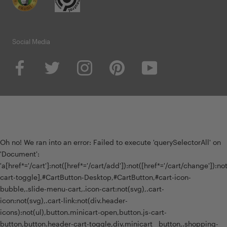
Social Media
Oh no! We ran into an error:
Failed to execute 'querySelectorAll' on
'Document':
'a[href*='/cart']:not([href*='/cart/add']):not([href*='/cart/change']):not(
cart-toggle],#CartButton-Desktop,#CartButton,#cart-icon-
bubble,.slide-menu-cart,.icon-cart:not(svg),.cart-
icon:not(svg),.cart-link:not(div.header-
icons):not(ul),button.minicart-open,button.js-cart-
button,button.header-cart-toggle,div.minicart__button,.shopping-