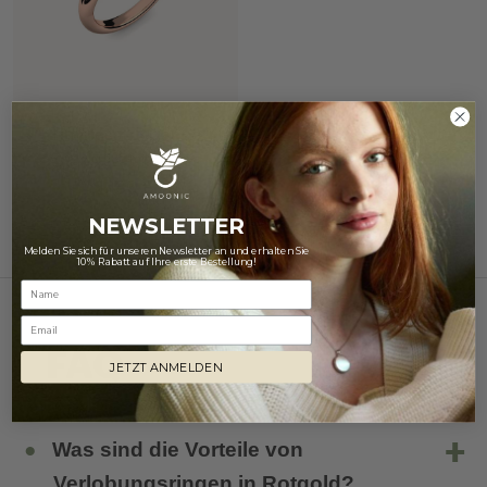
Timeless Elegance
Rotgold 585 mit Zirkonia
1.180 €
NEWSLETTER
Melden Sie sich für unseren Newsletter an und erhalten Sie
10% Rabatt auf Ihre erste Bestellung!
Email
FAQ
JETZT ANMELDEN
Was sind die Vorteile von
Verlobungsringen in Rotgold?