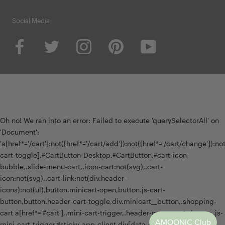
Social Media
Oh no! We ran into an error:
Failed to execute 'querySelectorAll' on
'Document':
'a[href*='/cart']:not([href*='/cart/add']):not([href*='/cart/change']):not(
cart-toggle],#CartButton-Desktop,#CartButton,#cart-icon-
bubble,.slide-menu-cart,.icon-cart:not(svg),.cart-
icon:not(svg),.cart-link:not(div.header-
icons):not(ul),button.minicart-open,button.js-cart-
button,button.header-cart-toggle,div.minicart__button,.shopping-
cart a[href*='#cart'],.mini-cart-trigger,.header-menu-cart-drawer,.js-
mini-cart-trigger,#sticky-app-client div[data-cl='sticky-button']' is