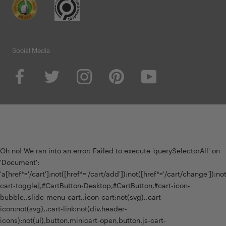
Social Media
Oh no! We ran into an error:
Failed to execute 'querySelectorAll' on
'Document':
'a[href*='/cart']:not([href*='/cart/add']):not([href*='/cart/change']):not(
cart-toggle],#CartButton-Desktop,#CartButton,#cart-icon-
bubble,.slide-menu-cart,.icon-cart:not(svg),.cart-
icon:not(svg),.cart-link:not(div.header-
icons):not(ul),button.minicart-open,button.js-cart-