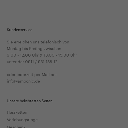
So werden Sie ein herausragendes Unikat für die
Frau Ihres Herzens erstehen. Komplett wird dieser
Ring dann mit Gravur. Mit einem Ring in Weißgold
750 und einem Saphir, Amethyst oder einem
Kundenservice
Blautopas werden Sie zur Hochzeit ein wunderbares
Geschenk haben, das Ihre zukünftige Frau
Sie erreichen uns telefonisch von
begeistern wird und das Beste ist, dass diese
Montag bis Freitag zwischen
Verlobungsringe bis 500 EUR kosten und sehr
9:00 - 12:00 Uhr & 13:00 - 15:00 Uhr
günstig sind. Wenn Sie es möchten, erhalten sie
unter der 0911 / 931 138 12
diese Ringe auf Wunsch gehämmert, auch in
strichmatt oder kratzmatt. Mit solch einem Ring
oder jederzeit per Mail an:
werden Sie bei einem Antrag das Herz Ihrer
info@amoonic.de
Auserwählten berühren. Sie bekommen aber auch
Verlobungsringe unter 500 EUR aus Gold und wenn
Sie diese online kaufen möchten, können Sie den
Unsere beliebtesten Seiten
Ring Ihrer Wahl auch auf Rechnung bestellen. Bei
Fragen zur Auswahl der Ringe steht Ihnen unser
Herzketten
Juwelier gerne zur Verfügung und wird Sie beraten.
Verlobungsringe
Die Qualität dieser Ringe, die Sie bei uns erhalten,
Geschenk