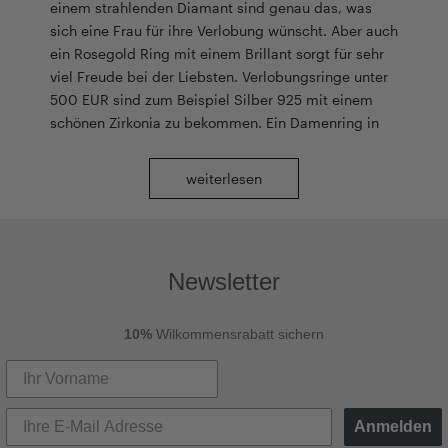
einem strahlenden Diamant sind genau das, was
sich eine Frau für ihre Verlobung wünscht. Aber auch
ein Rosegold Ring mit einem Brillant sorgt für sehr
viel Freude bei der Liebsten. Verlobungsringe unter
500 EUR sind zum Beispiel Silber 925 mit einem
schönen Zirkonia zu bekommen. Ein Damenring in
Platin mit einer Perle wird jedes Damenherz höher
schlagen lassen und für eine unglaubliche Freude
weiterlesen
sorgen. Solche Verlobungsringe für 500 EUR sind
perfekte Verlobungsgeschenke und sorgen dafür,
dass der Heiratsantrag ein Erfolg wird. Gelbgold
und Rotgold sind mit einem Smaragd oder einem
Newsletter
Rubin fantastisch anzusehen und sorgen für ein
ganz besonderes Schmuckstück, das mit viel Liebe
ausgesucht ist. Möchten Sie aber etwas noch
10%
Wilkommensrabatt sichern
einzigartigeres, dann können Sie den Ring für Ihre
Zukünftige auch selbst gestalten und ganz nach
Ihrem Geschmack erstellen. Sie können ihn online
konfigurieren und unser Goldschmied wird dafür
Anmelden
sorgen, dass alle Ihre Wünsche umgesetzt werden.