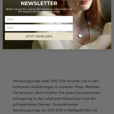
NEWSLETTER
Melden Sie sich für unseren Newsletter an und erhalten Sie
10% Rabatt auf Ihre erste Bestellung!
Email
Kate
JETZT ANMELDEN
Silber 925 mit Zirkonia
109 €
Verlobungsringe unter 500 EUR erhalten Sie in den
schönsten Ausführungen in unserem Shop. Möchten
Sie heiraten, dann erhalten Sie einen faszinierenden
Antragsring in den schönsten Materialien und den
aufregendsten Steinen. Beispielsweise
Verlobungsringe um 500 EUR in Weißgold 585 mit