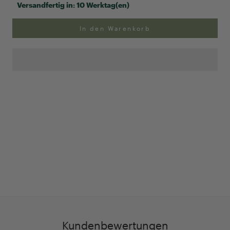
Versandfertig in:
10 Werktag(en)
In den Warenkorb
Anpassung Ihrer Ringgröße
Exklusive Geschenk-
verpackung
Kundenbewertungen