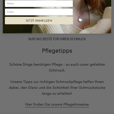
Email
JETZT ANMELDEN
NUR DAS BESTE FÜR IHREN SCHMUCK
Pflegetipps
Schöne Dinge benötigen Pflege - so auch unser geliebter
Schmuck.
Unsere Tipps zur richtigen Schmuckpflege helfen Ihnen
dabei, den Glanz und die Schönheit Ihrer Schmuckstücke
lange zu erhalten!
Hier finden Sie unsere Pflegehinweise