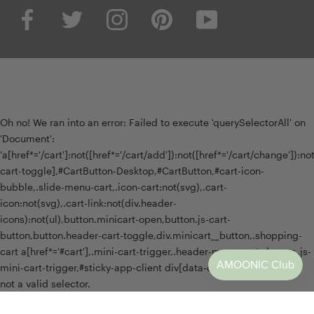
Oh no! We ran into an error:
Failed to execute 'querySelectorAll' on
'Document':
'a[href*='/cart']:not([href*='/cart/add']):not([href*='/cart/change']):not(
cart-toggle],#CartButton-Desktop,#CartButton,#cart-icon-
bubble,.slide-menu-cart,.icon-cart:not(svg),.cart-
icon:not(svg),.cart-link:not(div.header-
icons):not(ul),button.minicart-open,button.js-cart-
button,button.header-cart-toggle,div.minicart__button,.shopping-
cart a[href*='#cart'],.mini-cart-trigger,.header-menu-cart-drawer,.js-
mini-cart-trigger,#sticky-app-client div[data-cl='sticky-button']' is
not a valid selector.