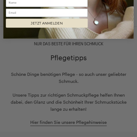
Email
JETZT ANMELDEN
NUR DAS BESTE FÜR IHREN SCHMUCK
Pflegetipps
Schöne Dinge benötigen Pflege - so auch unser geliebter
Schmuck.
Unsere Tipps zur richtigen Schmuckpflege helfen Ihnen
dabei, den Glanz und die Schönheit Ihrer Schmuckstücke
lange zu erhalten!
Hier finden Sie unsere Pflegehinweise