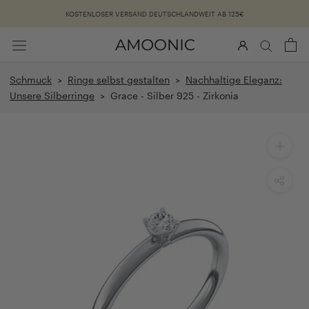
Überspringen
KOSTENLOSER VERSAND DEUTSCHLANDWEIT AB 125€
Schmuck
>
Ringe selbst gestalten
>
Nachhaltige Eleganz:
Unsere Silberringe
> Grace - Silber 925 - Zirkonia