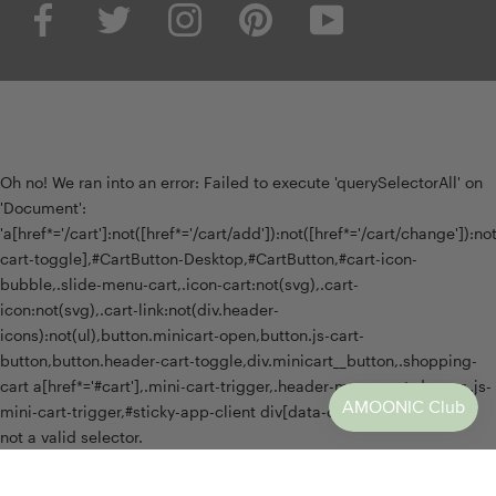
Oh no! We ran into an error:
Failed to execute 'querySelectorAll' on
'Document':
'a[href*='/cart']:not([href*='/cart/add']):not([href*='/cart/change']):not(
cart-toggle],#CartButton-Desktop,#CartButton,#cart-icon-
bubble,.slide-menu-cart,.icon-cart:not(svg),.cart-
icon:not(svg),.cart-link:not(div.header-
icons):not(ul),button.minicart-open,button.js-cart-
button,button.header-cart-toggle,div.minicart__button,.shopping-
cart a[href*='#cart'],.mini-cart-trigger,.header-menu-cart-drawer,.js-
mini-cart-trigger,#sticky-app-client div[data-cl='sticky-button']' is
not a valid selector.