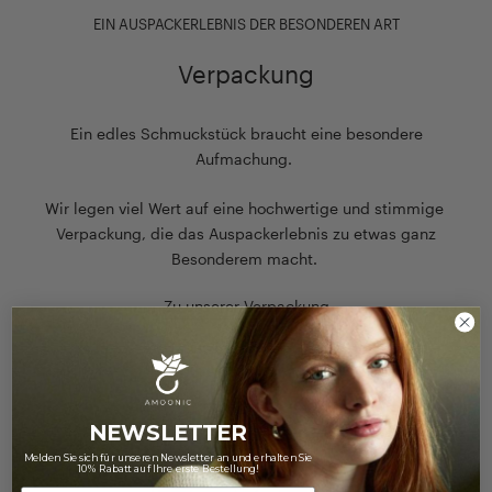
EIN AUSPACKERLEBNIS DER BESONDEREN ART
Verpackung
Ein edles Schmuckstück braucht eine besondere
Aufmachung.
Wir legen viel Wert auf eine hochwertige und stimmige
Verpackung, die das Auspackerlebnis zu etwas ganz
Besonderem macht.
Zu unserer Verpackung
NEWSLETTER
Melden Sie sich für unseren Newsletter an und erhalten Sie
10% Rabatt auf Ihre erste Bestellung!