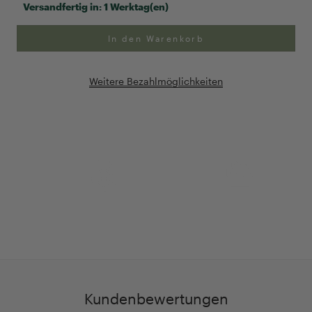
Versandfertig in:
1 Werktag(en)
In den Warenkorb
Weitere Bezahlmöglichkeiten
Anpassung Ihrer Ringgröße
Exklusive Geschenk-
verpackung
Kundenbewertungen