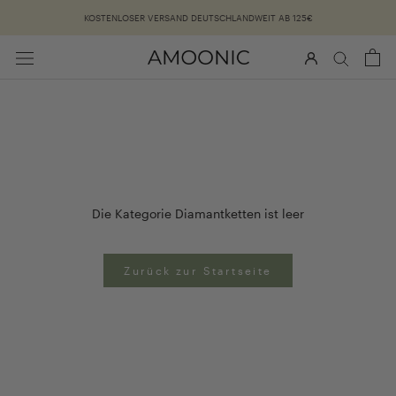
Überspringen
KOSTENLOSER VERSAND DEUTSCHLANDWEIT AB 125€
Die Kategorie Diamantketten ist leer
Zurück zur Startseite