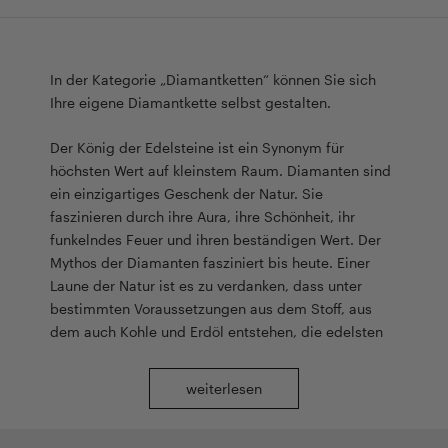
In der Kategorie „Diamantketten“ können Sie sich
Ihre eigene Diamantkette selbst gestalten.
Der König der Edelsteine ist ein Synonym für
höchsten Wert auf kleinstem Raum. Diamanten sind
ein einzigartiges Geschenk der Natur. Sie
faszinieren durch ihre Aura, ihre Schönheit, ihr
funkelndes Feuer und ihren beständigen Wert. Der
Mythos der Diamanten fasziniert bis heute. Einer
Laune der Natur ist es zu verdanken, dass unter
bestimmten Voraussetzungen aus dem Stoff, aus
dem auch Kohle und Erdöl entstehen, die edelsten
aller Steine der Welt entstanden sind. Der Diamant
ist nicht nur der härteste, sondern auch der
weiterlesen
wertvollste aller Edelsteine. Das ist auf die
Seltenheit und die fantastische Lichtbrechung
zurückzuführen. Der Diamant ist tatsächlich der