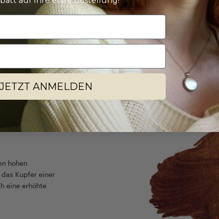
batt auf Ihre erste Bestellung!
Weiter zu unserem
JETZT ANMELDEN
den hohen
t das Kupfer einer
h eine erhöhte