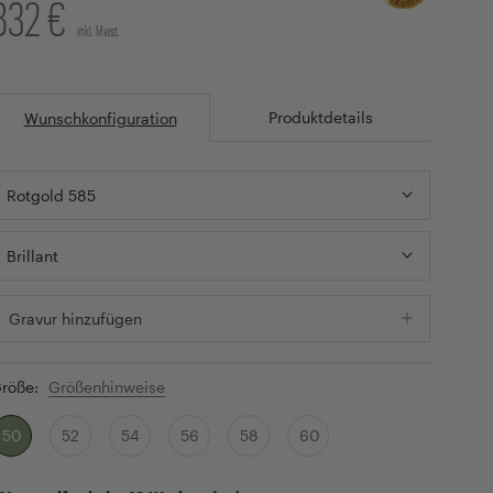
832 €
inkl. Mwst.
Produktdetails
Wunschkonfiguration
Rotgold 585
Brillant
Gravur hinzufügen
röße:
Größenhinweise
50
52
54
56
58
60