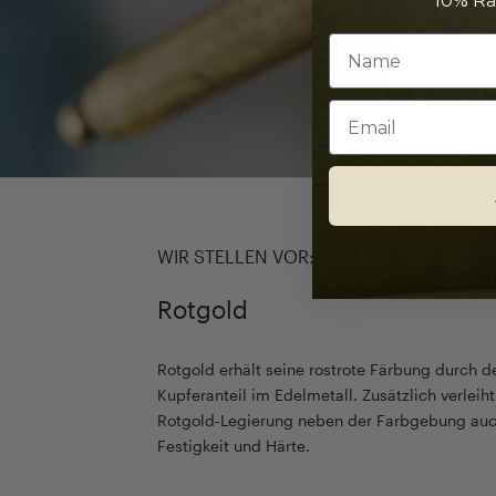
10% Ra
Email
WIR STELLEN VOR:
Rotgold
Rotgold erhält seine rostrote Färbung durch 
Kupferanteil im Edelmetall. Zusätzlich verleih
Rotgold-Legierung neben der Farbgebung auc
Festigkeit und Härte.