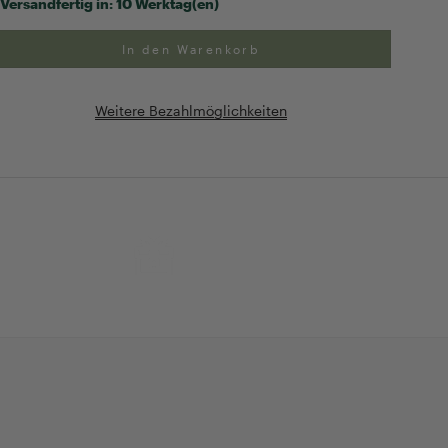
Versandfertig in:
10 Werktag(en)
In den Warenkorb
Weitere Bezahlmöglichkeiten
ng
Exklusive Geschenk-
verpackung