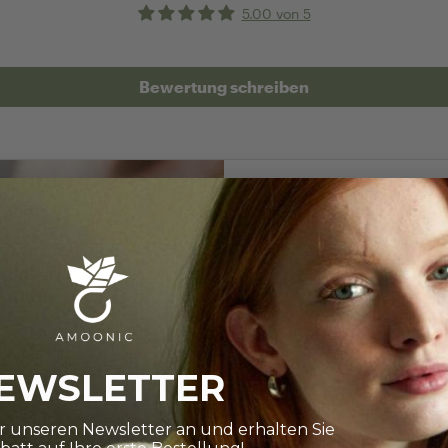
5.00 von 5
Bewertung schreiben
RINGRÖSSE BES
Wie finde i
EWSLETTER
Die Auswahl ist gro
Ihnen dabei ganz 
ür unseren Newsletter an und erhalten Sie