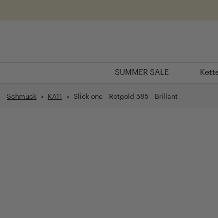
Überspringen
SUMMER SALE
Kett
SUMMER SALE
Kett
Schmuck
>
KA11
> Slick one - Rotgold 585 - Brillant