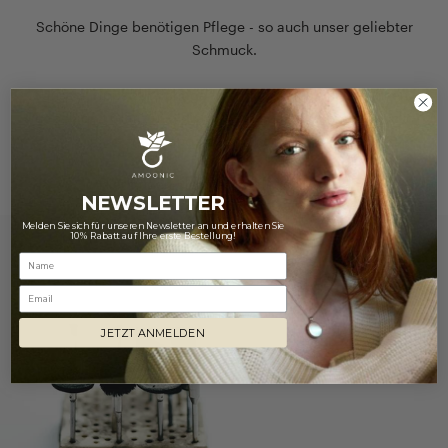
Schöne Dinge benötigen Pflege - so auch unser geliebter
Schmuck.
Unsere Tipps zur richtigen Schmuckpflege helfen Ihnen
dabei, den Glanz und die Schönheit Ihrer Schmuckstücke
lange zu erhalten!
Hier finden Sie unsere Pflegehinweise
NEWSLETTER
Melden Sie sich für unseren Newsletter an und erhalten Sie
10% Rabatt auf Ihre erste Bestellung!
Email
JETZT ANMELDEN