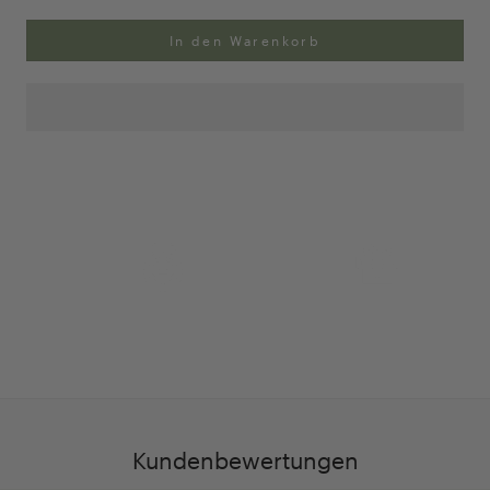
In den Warenkorb
Anpassung Ihrer Ringgröße
Exklusive Geschenk-
verpackung
Kundenbewertungen