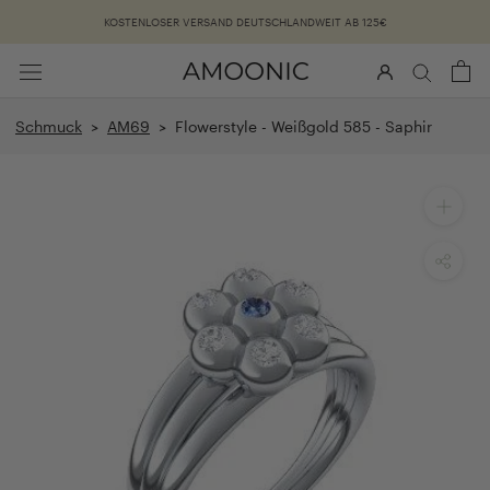
Überspringen
KOSTENLOSER VERSAND DEUTSCHLANDWEIT AB 125€
Schmuck
>
AM69
> Flowerstyle - Weißgold 585 - Saphir