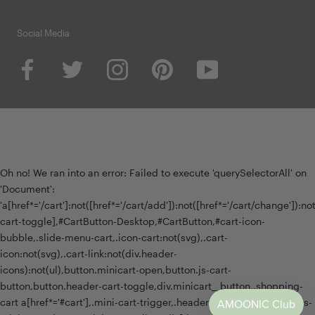
Social Media
Oh no! We ran into an error:
Failed to execute 'querySelectorAll' on
'Document':
'a[href*='/cart']:not([href*='/cart/add']):not([href*='/cart/change']):not(
cart-toggle],#CartButton-Desktop,#CartButton,#cart-icon-
bubble,.slide-menu-cart,.icon-cart:not(svg),.cart-
icon:not(svg),.cart-link:not(div.header-
icons):not(ul),button.minicart-open,button.js-cart-
button,button.header-cart-toggle,div.minicart__button,.shopping-
cart a[href*='#cart'],.mini-cart-trigger,.header-menu-cart-drawer,.js-