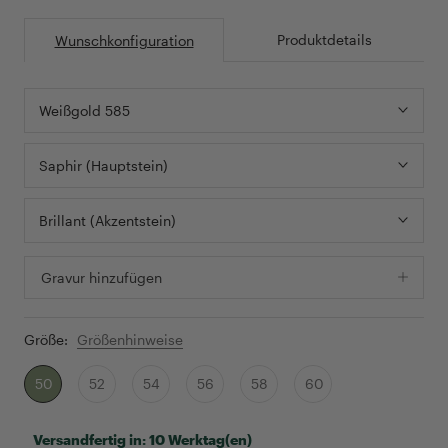
Produktdetails
Wunschkonfiguration
Weißgold 585
Saphir (Hauptstein)
Brillant (Akzentstein)
Gravur hinzufügen
Größe:
Größenhinweise
50
52
54
56
58
60
Versandfertig in:
10 Werktag(en)