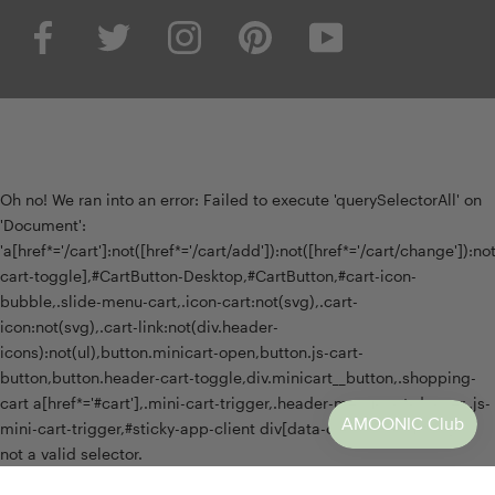
Oh no! We ran into an error:
Failed to execute 'querySelectorAll' on
'Document':
'a[href*='/cart']:not([href*='/cart/add']):not([href*='/cart/change']):not(
cart-toggle],#CartButton-Desktop,#CartButton,#cart-icon-
bubble,.slide-menu-cart,.icon-cart:not(svg),.cart-
icon:not(svg),.cart-link:not(div.header-
icons):not(ul),button.minicart-open,button.js-cart-
button,button.header-cart-toggle,div.minicart__button,.shopping-
cart a[href*='#cart'],.mini-cart-trigger,.header-menu-cart-drawer,.js-
mini-cart-trigger,#sticky-app-client div[data-cl='sticky-button']' is
not a valid selector.