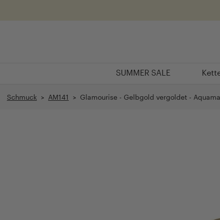
Überspringen
SUMMER SALE
Kett
SUMMER SALE
Kett
Schmuck
>
AM141
> Glamourise - Gelbgold vergoldet - Aquama