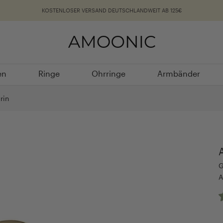
KOSTENLOSER VERSAND DEUTSCHLANDWEIT AB 125€
en
Ringe
Ohrringe
Armbänder
en
Ringe
Ohrringe
Armbänder
rin
G
A