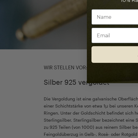
10% Ra
Email
WIR STELLEN VOR:
Silber 925 vergoldet
Die Vergoldung ist eine galvanische Oberfläc
einer Schichtstärke von etwa 1µ bei unseren K
Ringen. Unter der Goldschicht befindet sich 
Sterlingsilber. Sterlingsilber bezeichnet eine 
zu 925 Teilen (von 1000) aus reinem Silber be
Feingoldüberzug in Gelb-, Rosè- oder Rotgold 