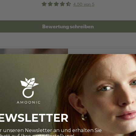
4.50 von 5
Bewertung schreiben
RINGRÖSSE BES
Wie finde i
EWSLETTER
Die Auswahl ist gro
Ihnen dabei ganz 
ür unseren Newsletter an und erhalten Sie