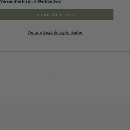
Versandfertig in:
5 Werktag(en)
In den Warenkorb
Weitere Bezahlmöglichkeiten
ng
Exklusive Geschenk-
verpackung