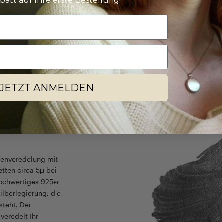
batt auf Ihre erste Bestellung!
Weiter zu unserem
JETZT ANMELDEN
henveredelung mit
etten circa 5µ bei
hochwertiges 925er
Silberlegierung, die
steht. Der
veredelt Ihr