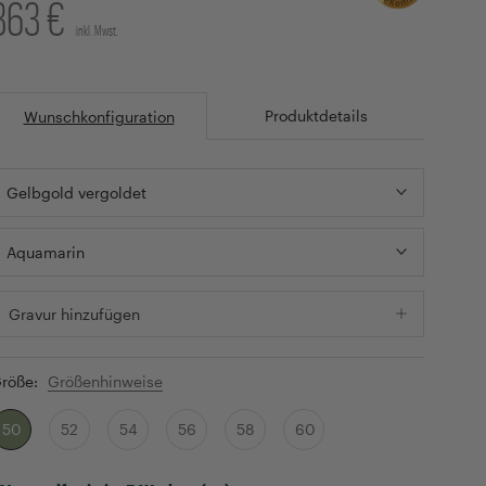
363 €
inkl. Mwst.
Produktdetails
Wunschkonfiguration
Gelbgold vergoldet
Aquamarin
Gravur hinzufügen
röße:
Größenhinweise
50
52
54
56
58
60