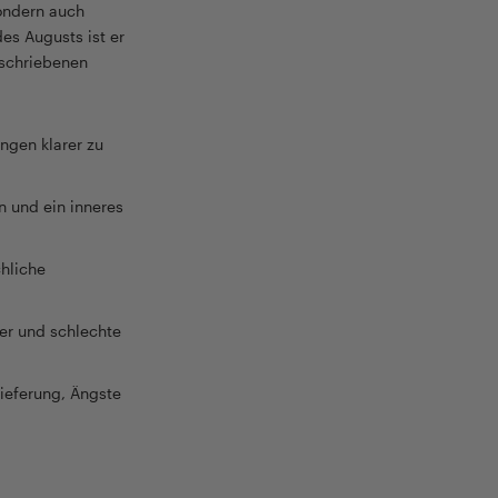
sondern auch
es Augusts ist er
eschriebenen
ngen klarer zu
 und ein inneres
hliche
ter und schlechte
lieferung, Ängste