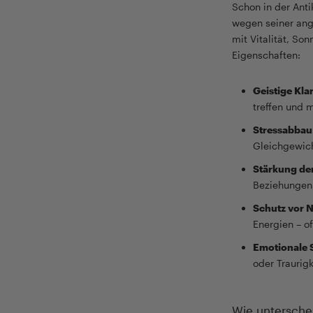
Schon in der Anti
wegen seiner ange
mit Vitalität, S
Eigenschaften:
Geistige Klar
treffen und 
Stressabbau
Gleichgewich
Stärkung der
Beziehungen 
Schutz vor N
Energien – o
Emotionale S
oder Traurigk
Wie untersche