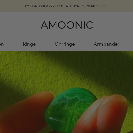
KOSTENLOSER VERSAND DEUTSCHLANDWEIT AB 125€
Teilen
en
Ringe
Ohrringe
Armbänder
en
Ringe
Ohrringe
Armbänder