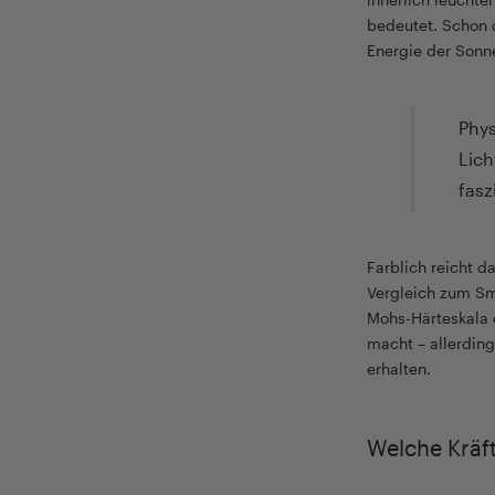
bedeutet. Schon d
Energie der Sonne
Phys
Lich
fasz
Farblich reicht d
Vergleich zum Sma
Mohs-Härteskala e
macht – allerdin
erhalten.
Welche Kräf