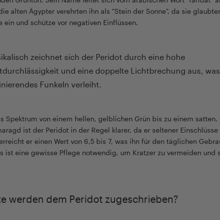
ie alten Ägypter verehrten ihn als "Stein der Sonne", da sie glaubte
 ein und schütze vor negativen Einflüssen.
ikalisch zeichnet sich der Peridot durch eine hohe
tdurchlässigkeit und eine doppelte Lichtbrechung aus, was
inierendes Funkeln verleiht.
as Spektrum von einem hellen, gelblichen Grün bis zu einem satten, 
ragd ist der Peridot in der Regel klarer, da er seltener Einschlüsse
rreicht er einen Wert von 6,5 bis 7, was ihn für den täglichen Gebr
gs ist eine gewisse Pflege notwendig, um Kratzer zu vermeiden und 
te werden dem Peridot zugeschrieben?