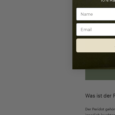
10% Ra
Email
Was ist der 
Der Peridot gehör
innerlich leuchte