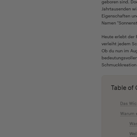
geboren sind. Doc
Jahrtausenden wi
Eigenschaften un
Namen "Sonnenste
Heute erlebt der 
verleiht jedem S
Ob du nun im Aug
bedeutungsvollen 
Schmuckkreation z
Table of
Das Wich
Warum e
Was
Wel