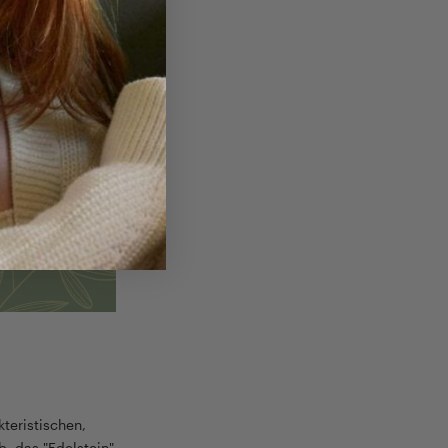
teristischen,
b, das "Edelstein"