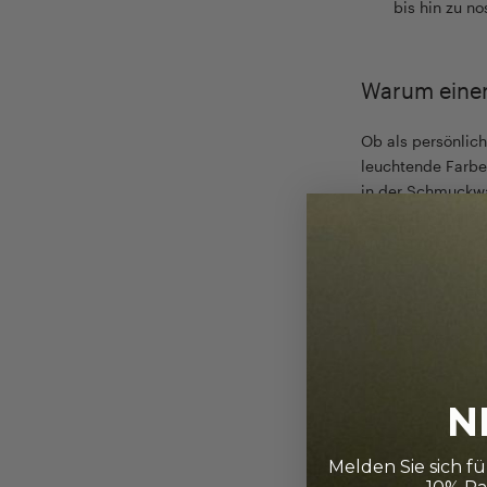
bis hin zu no
Warum einen
Ob als persönlich
leuchtende Farbe 
in der Schmuckwa
Schönheit und spi
unabhängig vom 
N
Melden Sie sich f