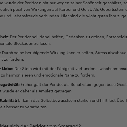
ke wurde der Peridot nicht nur wegen seiner Schönheit geschätzt, 
blich positiven Wirkungen auf Körper und Geist. Als Geburtsstein d
onne und Lebensfreude verbunden. Hier sind die wichtigsten ihm zug
heit:
Der Peridot soll dabei helfen, Gedanken zu ordnen, Entscheidu
mentale Blockaden zu lösen.
:
Durch seine beruhigende Wirkung kann er helfen, Stress abzubauen
t zu fördern.
 Liebe:
Der Stein wird mit der Fähigkeit verbunden, zwischenmensc
zu harmonisieren und emotionale Nähe zu fördern.
egativität:
Früher galt der Peridot als Schutzstein gegen böse Geis
ft wurde er daher als Amulett getragen.
tabilität:
Er kann das Selbstbewusstsein stärken und hilft laut Über
eit besser zu verarbeiten.
idet sich der Peridot vom Smaragd?