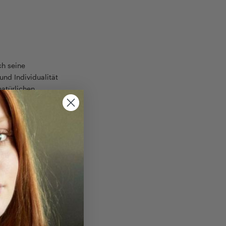
ch seine
und Individualität
natürlichen
ot lohnt –