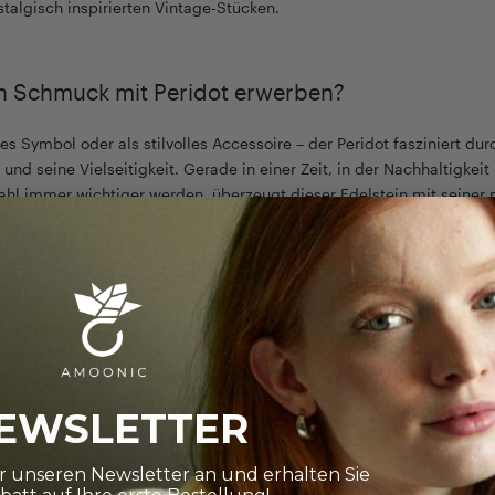
stalgisch inspirierten Vintage-Stücken.
 Schmuck mit Peridot erwerben?
es Symbol oder als stilvolles Accessoire – der Peridot fasziniert dur
und seine Vielseitigkeit. Gerade in einer Zeit, in der Nachhaltigkeit 
hl immer wichtiger werden, überzeugt dieser Edelstein mit seiner 
rituellen Tiefe. Erfahre hier, warum sich ein Schmuckstück mit Perid
Geburtsmonat.
EWSLETTER
ür unseren Newsletter an und erhalten Sie