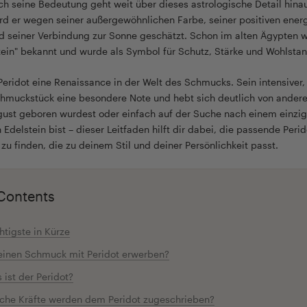
h seine Bedeutung geht weit über dieses astrologische Detail hinau
rd er wegen seiner außergewöhnlichen Farbe, seiner positiven ener
d seiner Verbindung zur Sonne geschätzt. Schon im alten Ägypten w
in" bekannt und wurde als Symbol für Schutz, Stärke und Wohlstan
Peridot eine Renaissance in der Welt des Schmucks. Sein intensiver,
chmuckstück eine besondere Note und hebt sich deutlich von andere
ust geboren wurdest oder einfach auf der Suche nach einem einzig
Edelstein bist – dieser Leitfaden hilft dir dabei, die passende Perid
u finden, die zu deinem Stil und deiner Persönlichkeit passt.
 Contents
tigste in Kürze
inen Schmuck mit Peridot erwerben?
 ist der Peridot?
che Kräfte werden dem Peridot zugeschrieben?