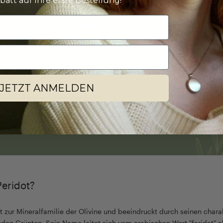
batt auf Ihre erste Bestellung!
JETZT ANMELDEN
Peridot?
t zur Mineralfamilie der Olivine und beeindruckt durch seinen charak
nden Grünton. Sein Name leitet sich vom arabischen Wort "faridat" a