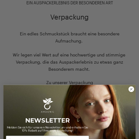
EIN AUSPACKERLEBNIS DER BESONDEREN ART
Verpackung
Ein edles Schmuckstück braucht eine besondere
Aufmachung.
Wir legen viel Wert auf eine hochwertige und stimmige
Verpackung, die das Auspackerlebnis zu etwas ganz
Besonderem macht.
Zu unserer Verpackung
NEWSLETTER
Melden Sie sich für unseren Newsletter an und erhalten Sie
10% Rabatt auf Ihre erste Bestellung!