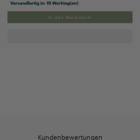
Versandfertig in:
15 Werktag(en)
In den Warenkorb
Anpassung Ihrer Ringgröße
Exklusive Geschenk-
verpackung
Kundenbewertungen