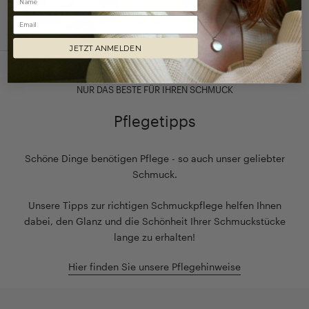
Email
JETZT ANMELDEN
NUR DAS BESTE FÜR IHREN SCHMUCK
Pflegetipps
Schöne Dinge benötigen Pflege - so auch unser geliebter
Schmuck.
Unsere Tipps zur richtigen Schmuckpflege helfen Ihnen
dabei, den Glanz und die Schönheit Ihrer Schmuckstücke
lange zu erhalten!
Hier finden Sie unsere Pflegehinweise