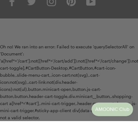
Oh no! We ran into an error:
Failed to execute 'querySelectorAll' on
'Document':
'a[href*='/cart']:not([href*='/cart/add']):not([href*='/cart/change']):not(
cart-toggle],#CartButton-Desktop,#CartButton,#cart-icon-
bubble,.slide-menu-cart,.icon-cart:not(svg),.cart-
icon:not(svg),.cart-link:not(div.header-
icons):not(ul),button.minicart-open,button.js-cart-
button,button.header-cart-toggle,div.minicart__button,.shopping-
cart a[href*='#cart'],.mini-cart-trigger,.header-menu-cart-drawer,.js-
mini-cart-trigger,#sticky-app-client div[data-cl='sticky-button']' is
not a valid selector.