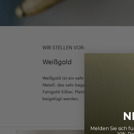
WIR STELLEN VOR:
Weißgold
Weißgold ist ein sehr klassisches, schlichtes u
Metall, das sehr begehrt ist. Weißgold entste
Feingold Silber, Platinmetalle, Palladium ode
beigefügt werden.
N
Melden Sie sich f