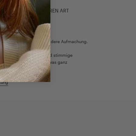
LEBNIS DER BESONDEREN ART
kstück braucht eine besondere Aufmachung.
rt auf eine hochwertige und stimmige
as Auspackerlebnis zu etwas ganz
t.
kung