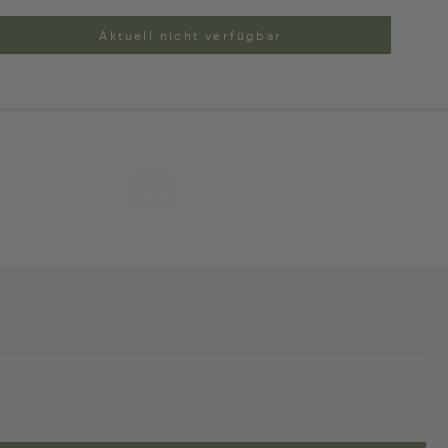
Aktuell nicht verfügbar
ng
Exklusive Geschenk-
verpackung