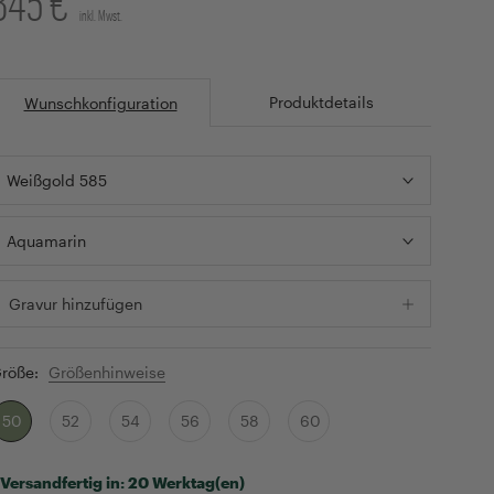
845 €
inkl. Mwst.
Produktdetails
Wunschkonfiguration
Weißgold 585
Aquamarin
Gravur hinzufügen
röße:
Größenhinweise
50
52
54
56
58
60
Versandfertig in:
20 Werktag(en)