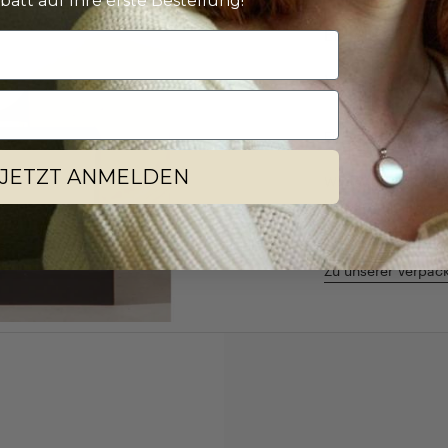
batt auf Ihre erste Bestellung!
EIN AUSPACKER
Verpackung
Ein edles Schmuc
JETZT ANMELDEN
Wir legen viel We
Verpackung, die d
Besonderem mach
Zu unserer Verpac