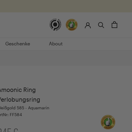
Geschenke
About
Geschenke
About
Amoonic Ring
Verlobungsring
eißgold 585 - Aquamarin
rtNr: FF584