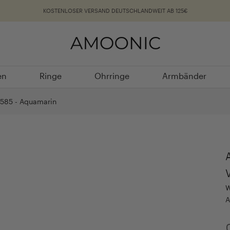
KOSTENLOSER VERSAND DEUTSCHLANDWEIT AB 125€
en
Ringe
Ohrringe
Armbänder
en
Ringe
Ohrringe
Armbänder
 585 - Aquamarin
W
A