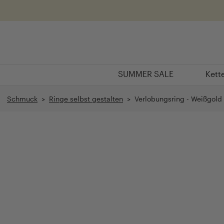
Überspringen
SUMMER SALE
Kett
SUMMER SALE
Kett
Schmuck
>
Ringe selbst gestalten
> Verlobungsring - Weißgold