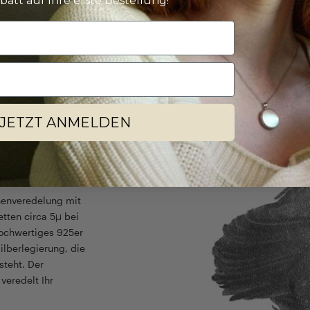
batt auf Ihre erste Bestellung!
JETZT ANMELDEN
henveredelung mit
etten circa 5µ bei
hochwertiges 925er
Silberlegierung, die
steht. Der
veredelt Ihr