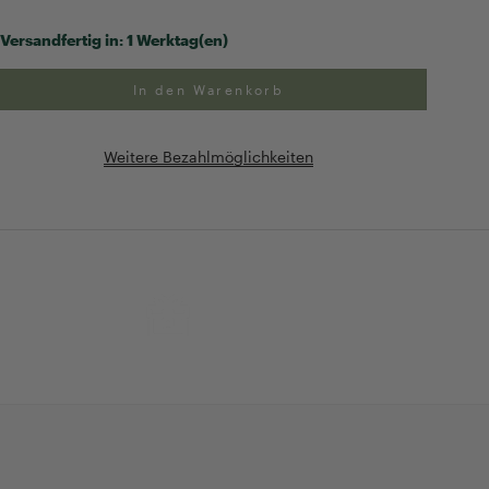
Versandfertig in:
1 Werktag(en)
In den Warenkorb
Weitere Bezahlmöglichkeiten
ng
Exklusive Geschenk-
verpackung