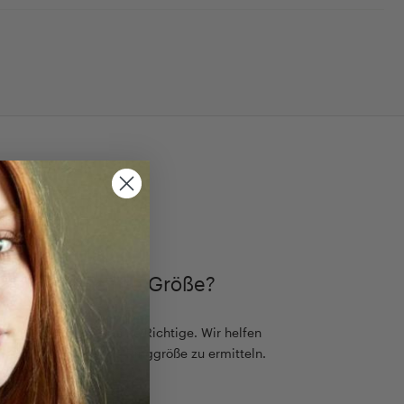
TIMMEN
ch die passende Größe?
ß, aber es gibt nur eine Richtige. Wir helfen
einfach die passende Ringgröße zu ermitteln.
 Ringgrößen - Guide