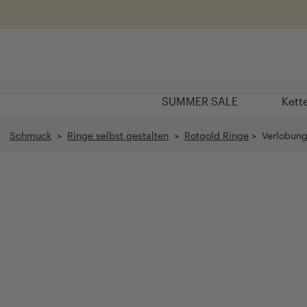
Überspringen
SUMMER SALE
Kett
SUMMER SALE
Kett
Schmuck
>
Ringe selbst gestalten
>
Rotgold Ringe
> Verlobungs