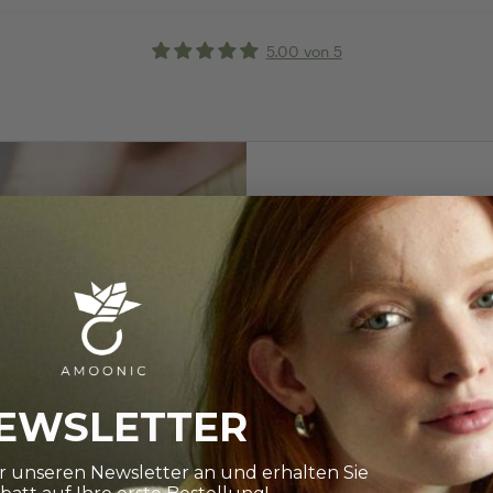
5.00 von 5
RINGRÖSSE BES
Wie finde i
Die Auswahl ist gro
EWSLETTER
Ihnen dabei ganz 
ür unseren Newsletter an und erhalten Sie
Weiter zu unserem