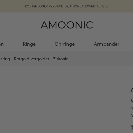
KOSTENLOSER VERSAND DEUTSCHLANDWEIT AB 125€
en
Ringe
Ohrringe
Armbänder
en
Ringe
Ohrringe
Armbänder
ring - Rotgold vergoldet - Zirkonia
R
A