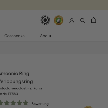
Geschenke
About
Geschenke
About
Amoonic Ring
Verlobungsring
otgold vergoldet - Zirkonia
rtNr: FF583
1 Bewertung