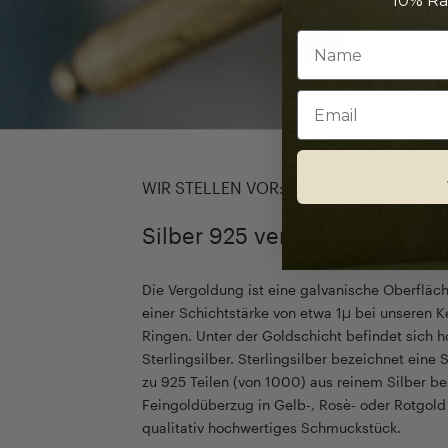
10% Ra
Email
WIR STELLEN VOR:
Silber 925 vergoldet
Die Vergoldung ist eine galvanische Oberfläc
einer Schichtstärke von etwa 1µ bei unseren K
Ringen. Unter der Goldschicht befindet sich 
Sterlingsilber. Sterlingsilber bezeichnet eine 
zu 925 Teilen (von 1000) aus reinem Silber be
Feingoldüberzug in Gelb-, Rosè- oder Rotgold 
qualitativ hochwertiges Schmuckstück.