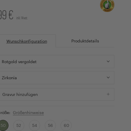
99 €
inkl. Mwst.
Produktdetails
Wunschkonfiguration
Rotgold vergoldet
Zirkonia
Gravur hinzufügen
röße:
Größenhinweise
50
52
54
56
60