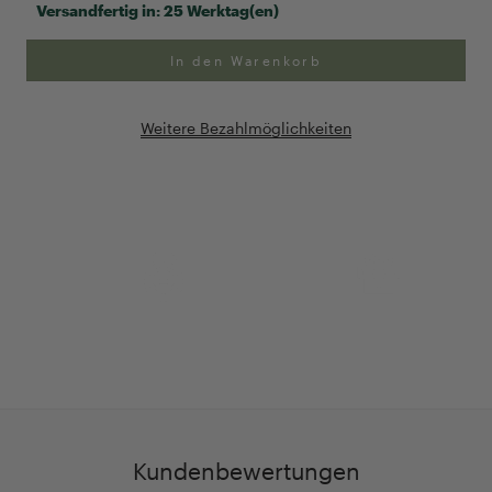
Versandfertig in:
25 Werktag(en)
In den Warenkorb
Weitere Bezahlmöglichkeiten
Anpassung Ihrer Ringgröße
Exklusive Geschenk-
verpackung
Kundenbewertungen