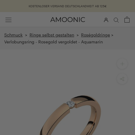
Überspringen
KOSTENLOSER VERSAND DEUTSCHLANDWEIT AB 125€
Schmuck
>
Ringe selbst gestalten
>
Roségoldringe
>
Verlobungsring - Rosegold vergoldet - Aquamarin