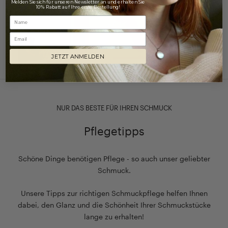
Melden Sie sich für unseren Newsletter an und erhalten Sie
10% Rabatt auf Ihre erste Bestellung!
Email
JETZT ANMELDEN
NUR DAS BESTE FÜR IHREN SCHMUCK
Pflegetipps
Schöne Dinge benötigen Pflege - so auch unser geliebter
Schmuck.
Unsere Tipps zur richtigen Schmuckpflege helfen Ihnen
dabei, den Glanz und die Schönheit Ihrer Schmuckstücke
lange zu erhalten!