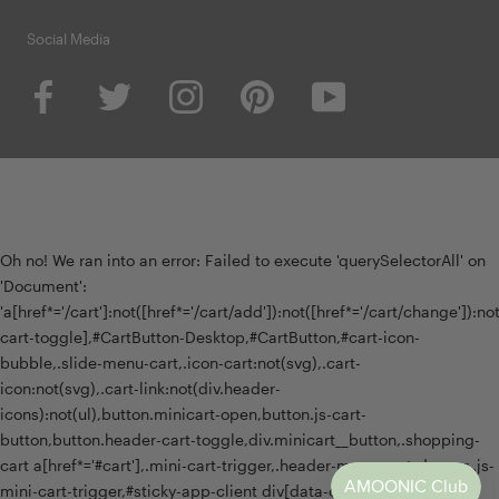
Social Media
Oh no! We ran into an error:
Failed to execute 'querySelectorAll' on
'Document':
'a[href*='/cart']:not([href*='/cart/add']):not([href*='/cart/change']):not(
cart-toggle],#CartButton-Desktop,#CartButton,#cart-icon-
bubble,.slide-menu-cart,.icon-cart:not(svg),.cart-
icon:not(svg),.cart-link:not(div.header-
icons):not(ul),button.minicart-open,button.js-cart-
button,button.header-cart-toggle,div.minicart__button,.shopping-
cart a[href*='#cart'],.mini-cart-trigger,.header-menu-cart-drawer,.js-
mini-cart-trigger,#sticky-app-client div[data-cl='sticky-button']' is