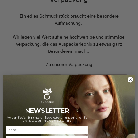
Ein edles Schmuckstück braucht eine besondere
Aufmachung.
Wir legen viel Wert auf eine hochwertige und stimmige
Verpackung, die das Auspackerlebnis zu etwas ganz
Besonderem macht.
Zu unserer Verpackung
NEWSLETTER
Melden Sie sich für unseren Newsletter an und erhalten Sie
10% Rabatt auf Ihre erste Bestellung!
Email