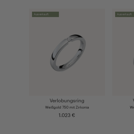
Ausverkauft
Ausverkauft
Verlobungsring
Weißgold 750 mit Zirkonia
We
1.023 €