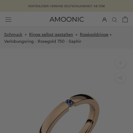
Überspringen
KOSTENLOSER VERSAND DEUTSCHLANDWEIT AB 125€
Schmuck
>
Ringe selbst gestalten
>
Roségoldringe
>
Verlobungsring - Rosegold 750 - Saphir