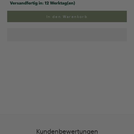
Versandfertig in:
12 Werktag(en)
In den Warenkorb
Anpassung Ihrer Ringgröße
Exklusive Geschenk-
verpackung
Kundenbewertungen