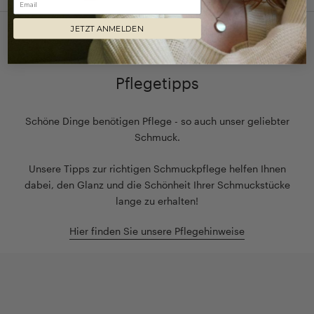
JETZT ANMELDEN
NUR DAS BESTE FÜR IHREN SCHMUCK
Pflegetipps
Schöne Dinge benötigen Pflege - so auch unser geliebter
Schmuck.
Unsere Tipps zur richtigen Schmuckpflege helfen Ihnen
dabei, den Glanz und die Schönheit Ihrer Schmuckstücke
lange zu erhalten!
Hier finden Sie unsere Pflegehinweise