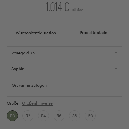
1.014 €
inkl. Mwst.
Produktdetails
Wunschkonfiguration
Rosegold 750
Saphir
Gravur hinzufügen
Größe:
Größenhinweise
50
52
54
56
58
60