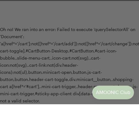
Oh no! We ran into an error:
Failed to execute 'querySelectorAll' on
'Document':
'a[href*='/cart']:not([href*='/cart/add']):not([href*='/cart/change']):not(
cart-toggle],#CartButton-Desktop,#CartButton,#cart-icon-
bubble,.slide-menu-cart,.icon-cart:not(svg),.cart-
icon:not(svg),.cart-link:not(div.header-
icons):not(ul),button.minicart-open,button.js-cart-
button,button.header-cart-toggle,div.minicart__button,.shopping-
cart a[href*='#cart'],.mini-cart-trigger,.header-menu-cart-drawer,.js-
mini-cart-trigger,#sticky-app-client div[data-cl='sticky-button']' is
not a valid selector.