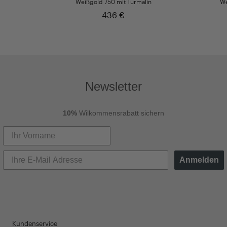
Weißgold 750 mit Turmalin
We
436 €
Newsletter
10%
Wilkommensrabatt sichern
Anmelden
Kundenservice