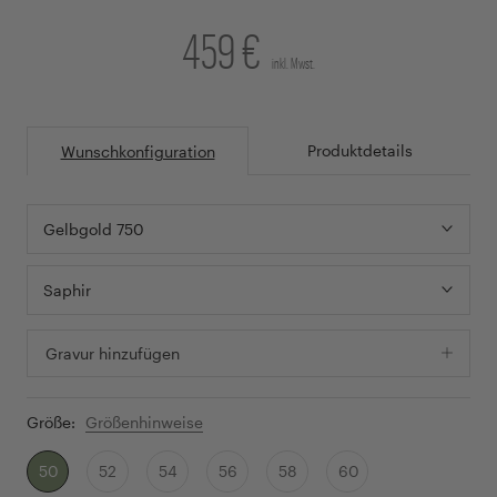
459 €
inkl. Mwst.
Produktdetails
Wunschkonfiguration
Gelbgold 750
Saphir
Gravur hinzufügen
Größe:
Größenhinweise
50
52
54
56
58
60