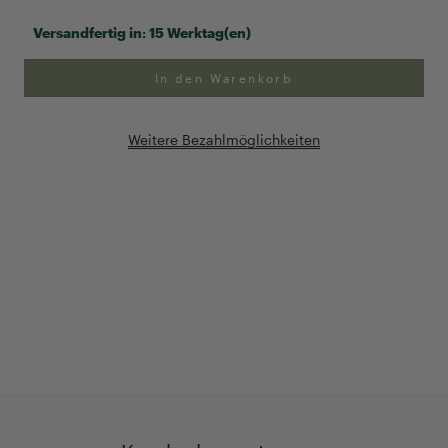
Versandfertig in:
15 Werktag(en)
In den Warenkorb
Weitere Bezahlmöglichkeiten
Anpassung Ihrer Ringgröße
Exklusive Geschenk-
verpackung