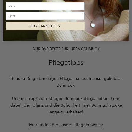
Email
JETZT ANMELDEN
NUR DAS BESTE FÜR IHREN SCHMUCK
Pflegetipps
Schöne Dinge benötigen Pflege - so auch unser geliebter
Schmuck.
Unsere Tipps zur richtigen Schmuckpflege helfen Ihnen
dabei, den Glanz und die Schönheit Ihrer Schmuckstücke
lange zu erhalten!
Hier finden Sie unsere Pflegehinweise