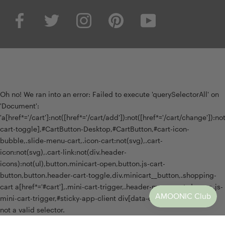
Oh no! We ran into an error:
Failed to execute 'querySelectorAll' on
'Document':
'a[href*='/cart']:not([href*='/cart/add']):not([href*='/cart/change']):not(
cart-toggle],#CartButton-Desktop,#CartButton,#cart-icon-
bubble,.slide-menu-cart,.icon-cart:not(svg),.cart-
icon:not(svg),.cart-link:not(div.header-
icons):not(ul),button.minicart-open,button.js-cart-
button,button.header-cart-toggle,div.minicart__button,.shopping-
cart a[href*='#cart'],.mini-cart-trigger,.header-menu-cart-drawer,.js-
mini-cart-trigger,#sticky-app-client div[data-cl='sticky-button']' is
not a valid selector.