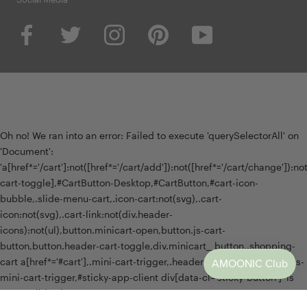
Oh no! We ran into an error:
Failed to execute 'querySelectorAll' on
'Document':
'a[href*='/cart']:not([href*='/cart/add']):not([href*='/cart/change']):not(
cart-toggle],#CartButton-Desktop,#CartButton,#cart-icon-
bubble,.slide-menu-cart,.icon-cart:not(svg),.cart-
icon:not(svg),.cart-link:not(div.header-
icons):not(ul),button.minicart-open,button.js-cart-
button,button.header-cart-toggle,div.minicart__button,.shopping-
cart a[href*='#cart'],.mini-cart-trigger,.header-menu-cart-drawer,.js-
mini-cart-trigger,#sticky-app-client div[data-cl='sticky-button']' is
not a valid selector.