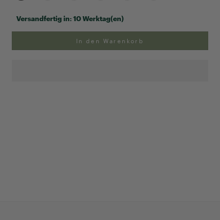
Versandfertig in:
10 Werktag(en)
In den Warenkorb
Anpassung Ihrer Ringgröße
Exklusive Geschenk-
verpackung