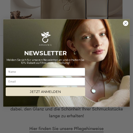
NEWSLETTER
NUR DAS BESTE FÜR IHREN SCHMUCK
Melden Sie sich für unseren Newsletter an und erhalten Sie
10% Rabatt auf Ihre erste Bestellung!
Pflegetipps
Email
Schöne Dinge benötigen Pflege - so auch unser geliebter
Schmuck.
JETZT ANMELDEN
Unsere Tipps zur richtigen Schmuckpflege helfen Ihnen
dabei, den Glanz und die Schönheit Ihrer Schmuckstücke
lange zu erhalten!
Hier finden Sie unsere Pflegehinweise