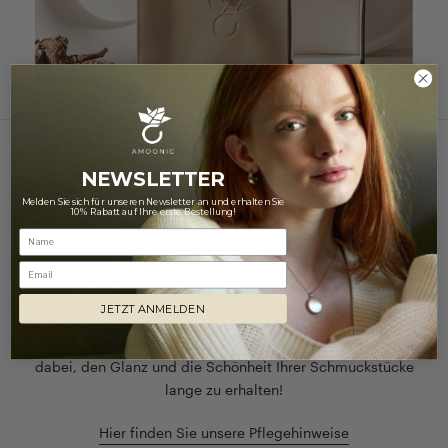
NEWSLETTER
NUR DAS BESTE FÜR IHREN SCHMUCK
Melden Sie sich für unseren Newsletter an und erhalten Sie
10% Rabatt auf Ihre erste Bestellung!
Pflegetipps
Email
Schöne Dinge benötigen Pflege - so auch unser geliebter
Schmuck.
JETZT ANMELDEN
Unsere Tipps zur richtigen Schmuckpflege helfen Ihnen
dabei, den Glanz und die Schönheit Ihrer Schmuckstücke
lange zu erhalten!
Hier finden Sie unsere Pflegehinweise