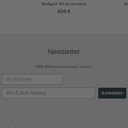
Weißgold 750 mit Amethyst
We
806 €
Newsletter
10%
Wilkommensrabatt sichern
Anmelden