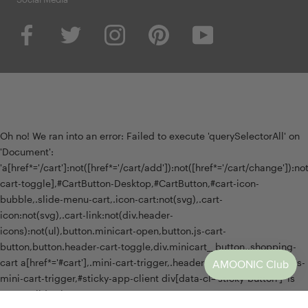
Oh no! We ran into an error:
Failed to execute 'querySelectorAll' on
'Document':
'a[href*='/cart']:not([href*='/cart/add']):not([href*='/cart/change']):not(
cart-toggle],#CartButton-Desktop,#CartButton,#cart-icon-
bubble,.slide-menu-cart,.icon-cart:not(svg),.cart-
icon:not(svg),.cart-link:not(div.header-
icons):not(ul),button.minicart-open,button.js-cart-
button,button.header-cart-toggle,div.minicart__button,.shopping-
cart a[href*='#cart'],.mini-cart-trigger,.header-menu-cart-drawer,.js-
mini-cart-trigger,#sticky-app-client div[data-cl='sticky-button']' is
not a valid selector.