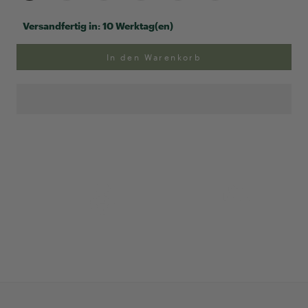
Versandfertig in:
10 Werktag(en)
In den Warenkorb
Anpassung Ihrer Ringgröße
Exklusive Geschenk-
verpackung