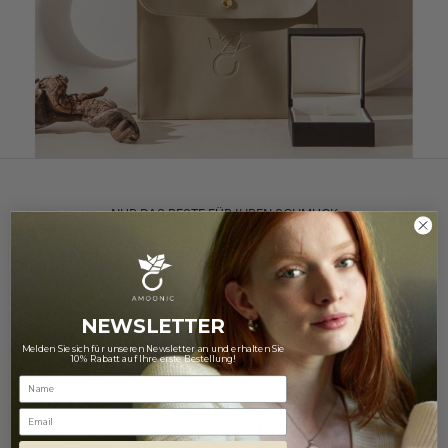
NUR DAS BESTE FÜR IHREN SCHMUCK
Pflegetipps
Schöne Dinge benötigen Pflege - so auch unser geliebter
NEWSLETTER
Schmuck.
Melden Sie sich für unseren Newsletter an und erhalten Sie
10% Rabatt auf Ihre erste Bestellung!
Unsere Tipps zur richtigen Schmuckpflege helfen Ihnen
dabei, den Glanz und die Schönheit Ihrer Schmuckstücke
Email
lange zu erhalten!