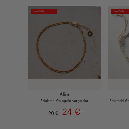
Sale -15%
Sale -15%
Alira
Edelstahl Gelbgold vergoldet
Edelstahl G
24 €
20 €