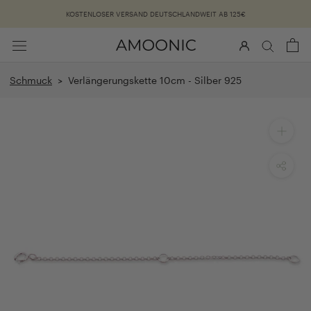
Überspringen
KOSTENLOSER VERSAND DEUTSCHLANDWEIT AB 125€
Schmuck
> Verlängerungskette 10cm - Silber 925