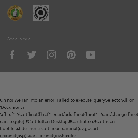
Social Media
Oh no! We ran into an error:
Failed to execute 'querySelectorAll' on
'Document':
'a[href*='/cart']:not([href*='/cart/add']):not([href*='/cart/change']):not(
cart-toggle],#CartButton-Desktop,#CartButton,#cart-icon-
bubble,.slide-menu-cart,.icon-cart:not(svg),.cart-
icon:not(svg),.cart-link:not(div.header-