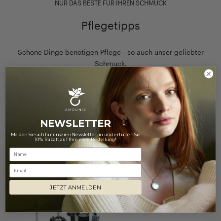
NUR DAS BESTE FÜR IHREN SCHMUCK
Pflegetipps
Schöne Dinge benötigen Pflege - so auch unser geliebter
Schmuck.
Unsere Tipps zur richtigen Schmuckpflege helfen Ihnen
dabei, den Glanz und die Schönheit Ihrer Schmuckstücke
lange zu erhalten!
NEWSLETTER
Hier finden Sie unsere Pflegehinweise
Melden Sie sich für unseren Newsletter an und erhalten Sie
10% Rabatt auf Ihre erste Bestellung!
Email
JETZT ANMELDEN