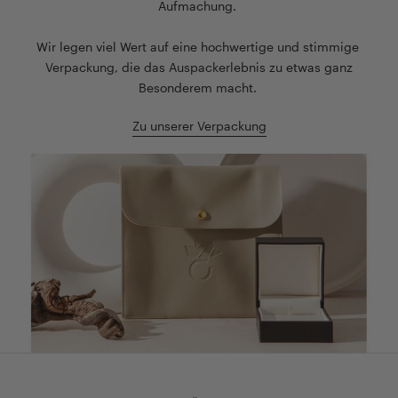
sicher
–
Aufmachung.
und
mit
getrennt
ihrem
Wir legen viel Wert auf eine hochwertige und stimmige
aufbewahrt
eleganten
Verpackung, die das Auspackerlebnis zu etwas ganz
werden.
Design
Besonderem macht.
Ideal
ist
zur
sie
Zu unserer Verpackung
Aufbewahrung
der
unterwegs
ideale
oder
Begleiter
zu
für
Hause.
jeden
</p>
Anlass.
</p>