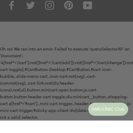
Oh no! We ran into an error:
Failed to execute 'querySelectorAll' on
'Document':
'a[href*='/cart']:not([href*='/cart/add']):not([href*='/cart/change']):not(
cart-toggle],#CartButton-Desktop,#CartButton,#cart-icon-
bubble,.slide-menu-cart,.icon-cart:not(svg),.cart-
icon:not(svg),.cart-link:not(div.header-
icons):not(ul),button.minicart-open,button.js-cart-
button,button.header-cart-toggle,div.minicart__button,.shopping-
cart a[href*='#cart'],.mini-cart-trigger,.header-menu-cart-drawer,.js-
mini-cart-trigger,#sticky-app-client div[data-cl='sticky-button']' is
not a valid selector.