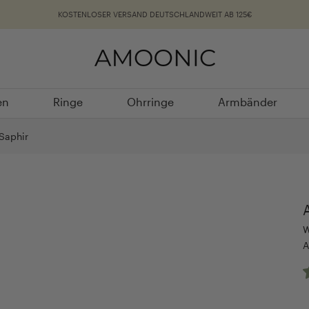
KOSTENLOSER VERSAND DEUTSCHLANDWEIT AB 125€
en
Ringe
Ohrringe
Armbänder
en
Ringe
Ohrringe
Armbänder
Saphir
W
A