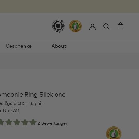
Geschenke
About
Geschenke
About
Amoonic Ring Slick one
eißgold 585 - Saphir
rtNr: KA11
2 Bewertungen