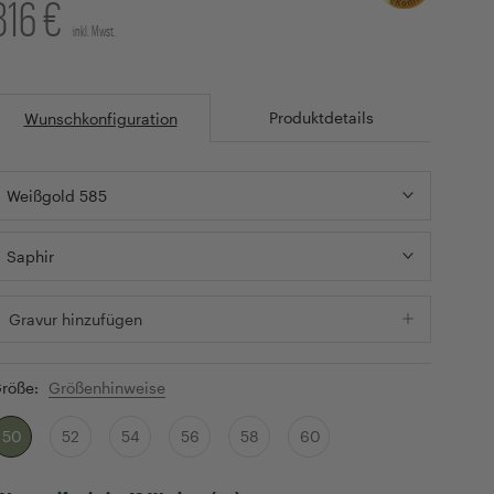
816 €
inkl. Mwst.
Produktdetails
Wunschkonfiguration
Weißgold 585
Saphir
Gravur hinzufügen
röße:
Größenhinweise
50
52
54
56
58
60