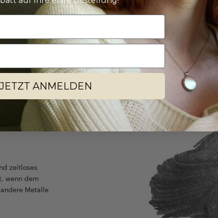
batt auf Ihre erste Bestellung!
Weiter zu unserem
JETZT ANMELDEN
nd zeitloses
ht, wenn dem
r andere Metalle