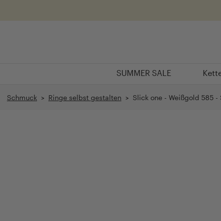
Überspringen
SUMMER SALE
Kett
SUMMER SALE
Kett
Schmuck
>
Ringe selbst gestalten
> Slick one - Weißgold 585 - 