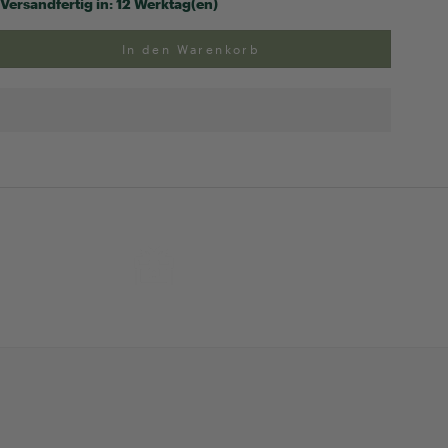
Versandfertig in:
12 Werktag(en)
In den Warenkorb
ng
Exklusive Geschenk-
verpackung