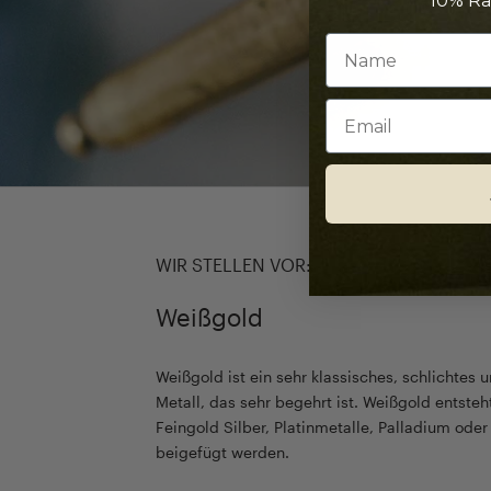
10% Ra
Email
WIR STELLEN VOR:
Weißgold
Weißgold ist ein sehr klassisches, schlichtes u
Metall, das sehr begehrt ist. Weißgold entste
Feingold Silber, Platinmetalle, Palladium ode
beigefügt werden.