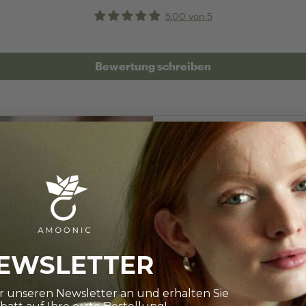
5.00 von 5
Bewertung schreiben
RINGRÖSSE BES
Wie finde i
EWSLETTER
Die Auswahl ist gro
ür unseren Newsletter an und erhalten Sie
Ihnen dabei ganz 