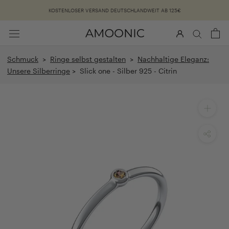
Überspringen
KOSTENLOSER VERSAND DEUTSCHLANDWEIT AB 125€
Schmuck
>
Ringe selbst gestalten
>
Nachhaltige Eleganz:
Unsere Silberringe
> Slick one - Silber 925 - Citrin