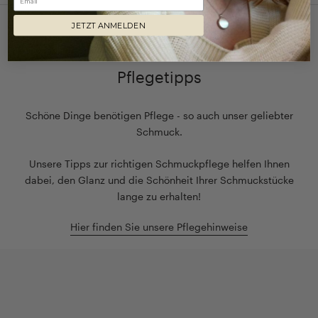
JETZT ANMELDEN
NUR DAS BESTE FÜR IHREN SCHMUCK
Pflegetipps
Schöne Dinge benötigen Pflege - so auch unser geliebter
Schmuck.
Unsere Tipps zur richtigen Schmuckpflege helfen Ihnen
dabei, den Glanz und die Schönheit Ihrer Schmuckstücke
lange zu erhalten!
Hier finden Sie unsere Pflegehinweise