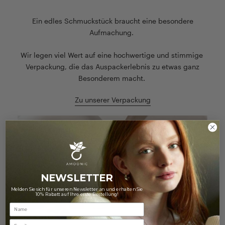
Ein edles Schmuckstück braucht eine besondere
Aufmachung.
Wir legen viel Wert auf eine hochwertige und stimmige
Verpackung, die das Auspackerlebnis zu etwas ganz
Besonderem macht.
Zu unserer Verpackung
NEWSLETTER
Melden Sie sich für unseren Newsletter an und erhalten Sie
10% Rabatt auf Ihre erste Bestellung!
Email