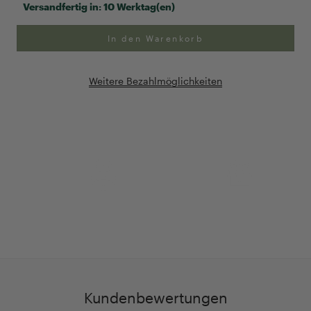
Versandfertig in:
10 Werktag(en)
In den Warenkorb
Weitere Bezahlmöglichkeiten
Anpassung Ihrer Ringgröße
Exklusive Geschenk-
verpackung
Kundenbewertungen