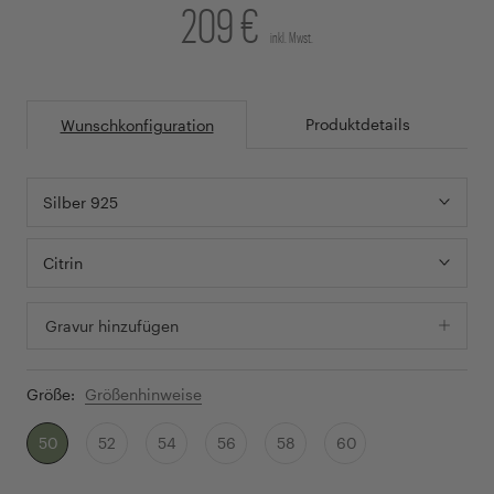
209 €
inkl. Mwst.
Produktdetails
Wunschkonfiguration
Silber 925
Citrin
Gravur hinzufügen
Größe:
Größenhinweise
50
52
54
56
58
60