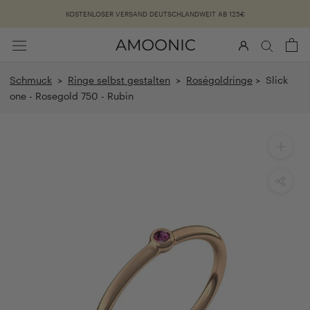
Überspringen
KOSTENLOSER VERSAND DEUTSCHLANDWEIT AB 125€
Schmuck
>
Ringe selbst gestalten
>
Roségoldringe
> Slick
one - Rosegold 750 - Rubin