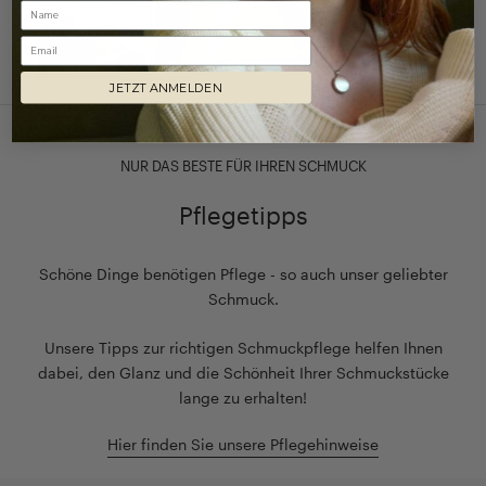
Email
JETZT ANMELDEN
NUR DAS BESTE FÜR IHREN SCHMUCK
Pflegetipps
Schöne Dinge benötigen Pflege - so auch unser geliebter
Schmuck.
Unsere Tipps zur richtigen Schmuckpflege helfen Ihnen
dabei, den Glanz und die Schönheit Ihrer Schmuckstücke
lange zu erhalten!
Hier finden Sie unsere Pflegehinweise