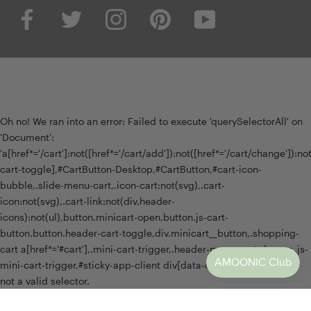
Oh no! We ran into an error:
Failed to execute 'querySelectorAll' on
'Document':
'a[href*='/cart']:not([href*='/cart/add']):not([href*='/cart/change']):not(
cart-toggle],#CartButton-Desktop,#CartButton,#cart-icon-
bubble,.slide-menu-cart,.icon-cart:not(svg),.cart-
icon:not(svg),.cart-link:not(div.header-
icons):not(ul),button.minicart-open,button.js-cart-
button,button.header-cart-toggle,div.minicart__button,.shopping-
cart a[href*='#cart'],.mini-cart-trigger,.header-menu-cart-drawer,.js-
mini-cart-trigger,#sticky-app-client div[data-cl='sticky-button']' is
not a valid selector.