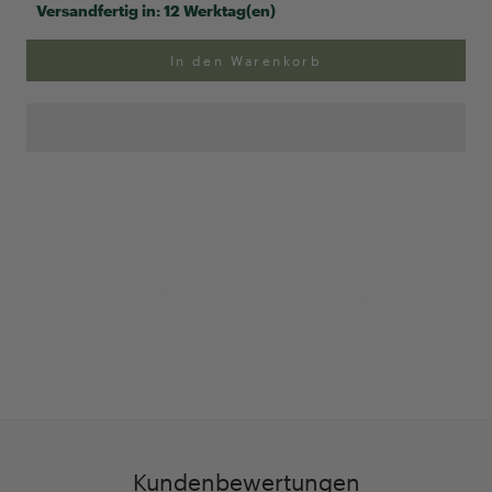
Versandfertig in:
12 Werktag(en)
In den Warenkorb
Anpassung Ihrer Ringgröße
Exklusive Geschenk-
verpackung
Kundenbewertungen