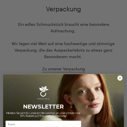
Verpackung
Ein edles Schmuckstück braucht eine besondere
Aufmachung.
Wir legen viel Wert auf eine hochwertige und stimmige
Verpackung, die das Auspackerlebnis zu etwas ganz
Besonderem macht.
Zu unserer Verpackung
NEWSLETTER
Melden Sie sich für unseren Newsletter an und erhalten Sie
10% Rabatt auf Ihre erste Bestellung!