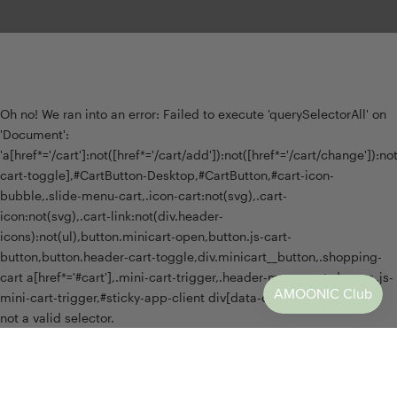
Oh no! We ran into an error:
Failed to execute 'querySelectorAll' on
'Document':
'a[href*='/cart']:not([href*='/cart/add']):not([href*='/cart/change']):not(
cart-toggle],#CartButton-Desktop,#CartButton,#cart-icon-
bubble,.slide-menu-cart,.icon-cart:not(svg),.cart-
icon:not(svg),.cart-link:not(div.header-
icons):not(ul),button.minicart-open,button.js-cart-
button,button.header-cart-toggle,div.minicart__button,.shopping-
cart a[href*='#cart'],.mini-cart-trigger,.header-menu-cart-drawer,.js-
mini-cart-trigger,#sticky-app-client div[data-cl='sticky-button']' is
not a valid selector.