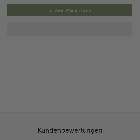
In den Warenkorb
Anpassung Ihrer Ringgröße
Exklusive Geschenk-
verpackung
Kundenbewertungen