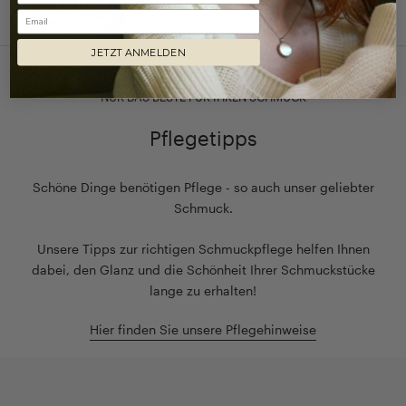
Email
JETZT ANMELDEN
NUR DAS BESTE FÜR IHREN SCHMUCK
Pflegetipps
Schöne Dinge benötigen Pflege - so auch unser geliebter
Schmuck.
Unsere Tipps zur richtigen Schmuckpflege helfen Ihnen
dabei, den Glanz und die Schönheit Ihrer Schmuckstücke
lange zu erhalten!
Hier finden Sie unsere Pflegehinweise