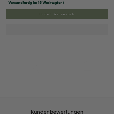
Versandfertig in:
15 Werktag(en)
In den Warenkorb
Anpassung Ihrer Ringgröße
Exklusive Geschenk-
verpackung
Kundenbewertungen