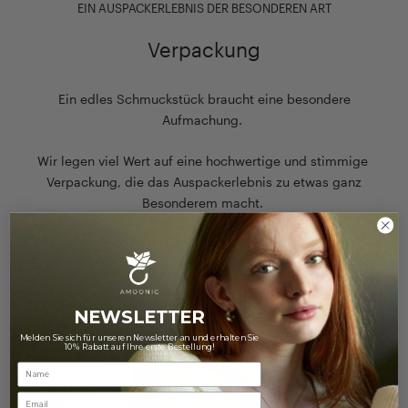
EIN AUSPACKERLEBNIS DER BESONDEREN ART
Verpackung
Ein edles Schmuckstück braucht eine besondere
Aufmachung.
Wir legen viel Wert auf eine hochwertige und stimmige
Verpackung, die das Auspackerlebnis zu etwas ganz
Besonderem macht.
Zu unserer Verpackung
NEWSLETTER
Melden Sie sich für unseren Newsletter an und erhalten Sie
10% Rabatt auf Ihre erste Bestellung!
Email