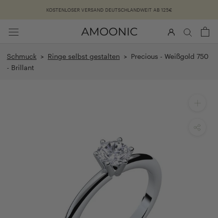
Überspringen
KOSTENLOSER VERSAND DEUTSCHLANDWEIT AB 125€
Schmuck
>
Ringe selbst gestalten
> Precious - Weißgold 750
- Brillant