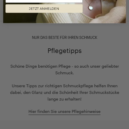
JETZT ANMELDEN
NUR DAS BESTE FÜR IHREN SCHMUCK
Pflegetipps
Schöne Dinge benötigen Pflege - so auch unser geliebter
Schmuck.
Unsere Tipps zur richtigen Schmuckpflege helfen Ihnen
dabei, den Glanz und die Schönheit Ihrer Schmuckstücke
lange zu erhalten!
Hier finden Sie unsere Pflegehinweise