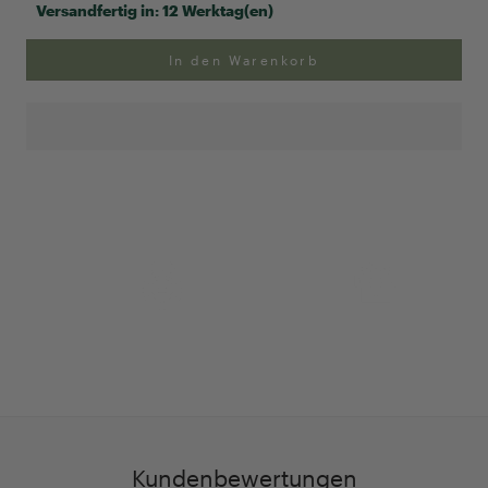
Versandfertig in:
12 Werktag(en)
In den Warenkorb
Anpassung Ihrer Ringgröße
Exklusive Geschenk-
verpackung
Kundenbewertungen