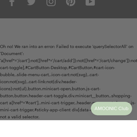
Oh no! We ran into an error:
Failed to execute 'querySelectorAll' on
'Document':
'a[href*='/cart']:not([href*='/cart/add']):not([href*='/cart/change']):not(
cart-toggle],#CartButton-Desktop,#CartButton,#cart-icon-
bubble,.slide-menu-cart,.icon-cart:not(svg),.cart-
icon:not(svg),.cart-link:not(div.header-
icons):not(ul),button.minicart-open,button.js-cart-
button,button.header-cart-toggle,div.minicart__button,.shopping-
cart a[href*='#cart'],.mini-cart-trigger,.header-menu-cart-drawer,.js-
mini-cart-trigger,#sticky-app-client div[data-cl='sticky-button']' is
not a valid selector.