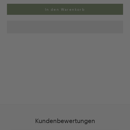
In den Warenkorb
Anpassung Ihrer Ringgröße
Exklusive Geschenk-
verpackung
Kundenbewertungen