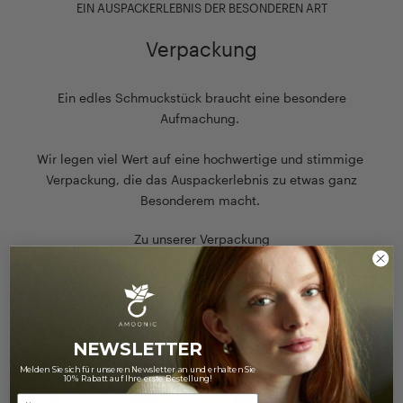
EIN AUSPACKERLEBNIS DER BESONDEREN ART
Verpackung
Ein edles Schmuckstück braucht eine besondere
Aufmachung.
Wir legen viel Wert auf eine hochwertige und stimmige
Verpackung, die das Auspackerlebnis zu etwas ganz
Besonderem macht.
Zu unserer Verpackung
NEWSLETTER
Melden Sie sich für unseren Newsletter an und erhalten Sie
10% Rabatt auf Ihre erste Bestellung!