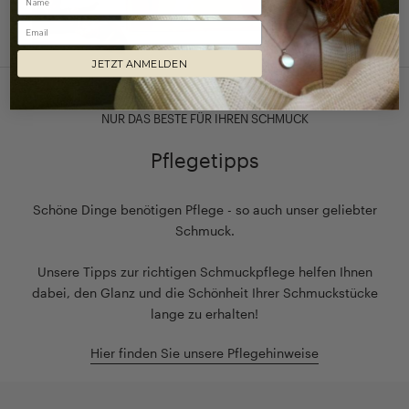
Email
JETZT ANMELDEN
NUR DAS BESTE FÜR IHREN SCHMUCK
Pflegetipps
Schöne Dinge benötigen Pflege - so auch unser geliebter
Schmuck.
Unsere Tipps zur richtigen Schmuckpflege helfen Ihnen
dabei, den Glanz und die Schönheit Ihrer Schmuckstücke
lange zu erhalten!
Hier finden Sie unsere Pflegehinweise