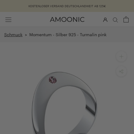
Überspringen
KOSTENLOSER VERSAND DEUTSCHLANDWEIT AB 125€
Schmuck
> Momentum - Silber 925 - Turmalin pink