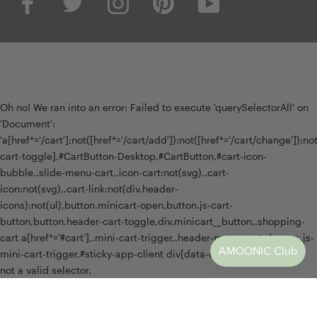
Oh no! We ran into an error:
Failed to execute 'querySelectorAll' on
'Document':
'a[href*='/cart']:not([href*='/cart/add']):not([href*='/cart/change']):not(
cart-toggle],#CartButton-Desktop,#CartButton,#cart-icon-
bubble,.slide-menu-cart,.icon-cart:not(svg),.cart-
icon:not(svg),.cart-link:not(div.header-
icons):not(ul),button.minicart-open,button.js-cart-
button,button.header-cart-toggle,div.minicart__button,.shopping-
cart a[href*='#cart'],.mini-cart-trigger,.header-menu-cart-drawer,.js-
mini-cart-trigger,#sticky-app-client div[data-cl='sticky-button']' is
not a valid selector.