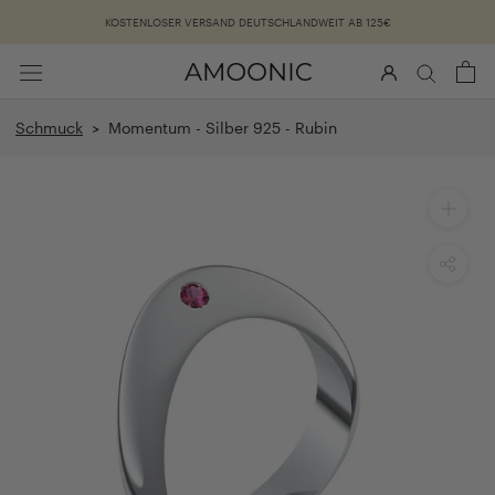
Überspringen
KOSTENLOSER VERSAND DEUTSCHLANDWEIT AB 125€
Schmuck
> Momentum - Silber 925 - Rubin