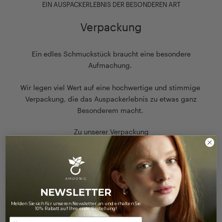
EIN AUSPACKERLEBNIS DER BESONDEREN ART
Verpackung
Ein edles Schmuckstück braucht eine besondere
Aufmachung.
Wir legen viel Wert auf eine hochwertige und stimmige
Verpackung, die das Auspackerlebnis zu etwas ganz
Besonderem macht.
Zu unserer Verpackung
NEWSLETTER
Melden Sie sich für unseren Newsletter an und erhalten Sie
10% Rabatt auf Ihre erste Bestellung!