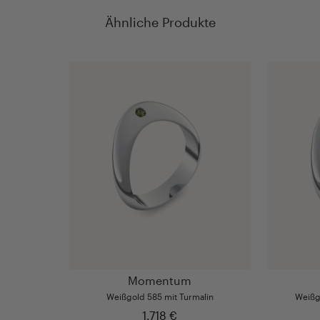
Ähnliche Produkte
Momentum
Weißgold 585 mit Turmalin
Weißg
1.718 €