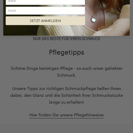
Email
JETZT ANMELDEN
NUR DAS BESTE FÜR IHREN SCHMUCK
Pflegetipps
Schöne Dinge benötigen Pflege - so auch unser geliebter
Schmuck.
Unsere Tipps zur richtigen Schmuckpflege helfen Ihnen
dabei, den Glanz und die Schönheit Ihrer Schmuckstücke
lange zu erhalten!
Hier finden Sie unsere Pflegehinweise