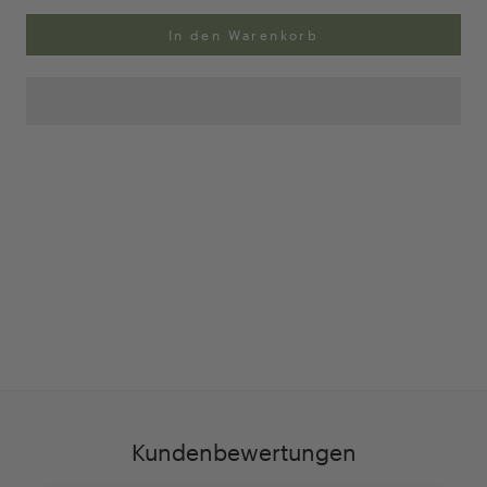
In den Warenkorb
Anpassung Ihrer Ringgröße
Exklusive Geschenk-
verpackung
Kundenbewertungen