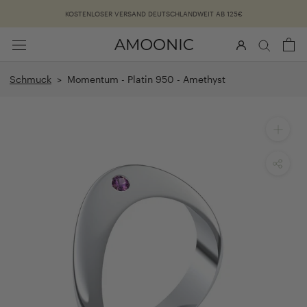
Überspringen
KOSTENLOSER VERSAND DEUTSCHLANDWEIT AB 125€
Schmuck
> Momentum - Platin 950 - Amethyst