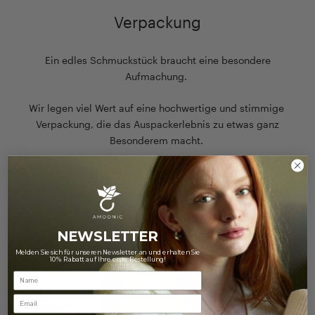
Verpackung
Ein edles Schmuckstück braucht eine besondere
Aufmachung.
Wir legen viel Wert auf eine hochwertige und stimmige
Verpackung, die das Auspackerlebnis zu etwas ganz
Besonderem macht.
Zu unserer Verpackung
NEWSLETTER
Melden Sie sich für unseren Newsletter an und erhalten Sie
10% Rabatt auf Ihre erste Bestellung!
Email