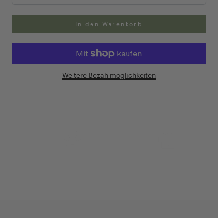
In den Warenkorb
Weitere Bezahlmöglichkeiten
Anpassung Ihrer Ringgröße
Exklusive Geschenk-
verpackung