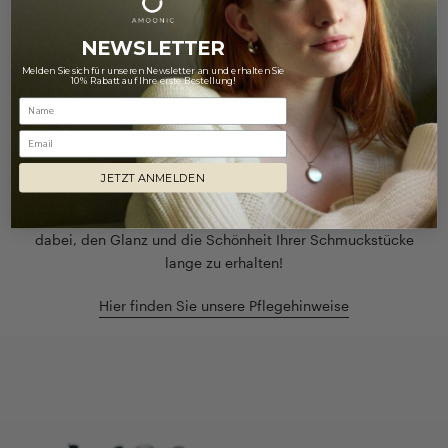
NEWSLETTER
NUR DAS BESTE FÜR IHREN SCHMUCK
Melden Sie sich für unseren Newsletter an und erhalten Sie
10% Rabatt auf Ihre erste Bestellung!
Pflegetipps
Email
Schöne Dinge benötigen Pflege - so auch unser geliebter
Schmuck.
JETZT ANMELDEN
Unsere Tipps zur richtigen Schmuckpflege helfen Ihnen
dabei, den Glanz und die Schönheit Ihrer Schmuckstücke
lange zu erhalten!
Hier finden Sie unsere Pflegehinweise