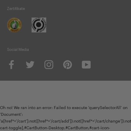
Zertifikate
Social Media
Oh no! We ran into an error:
Failed to execute 'querySelectorAll' on
'Document':
'a[href*='/cart']:not([href*='/cart/add']):not([href*='/cart/change']):not(
cart-toggle],#CartButton-Desktop,#CartButton,#cart-icon-