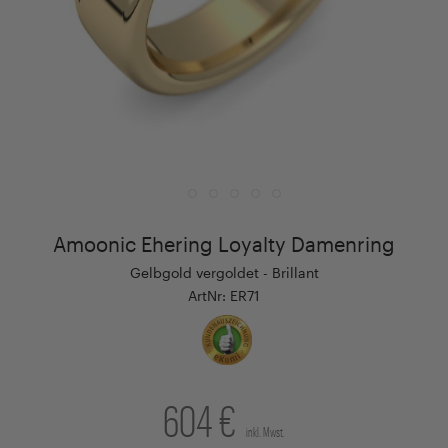
Amoonic Ehering Loyalty Damenring
Gelbgold vergoldet - Brillant
ArtNr: ER71
604 €
inkl. Mwst.