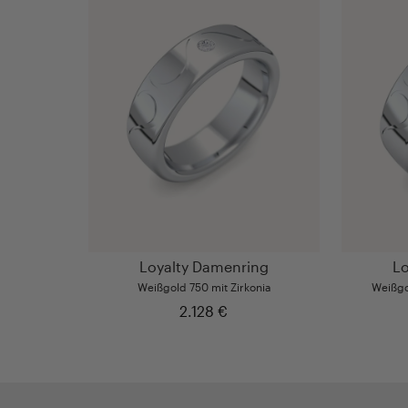
Loyalty Damenring
Lo
Weißgold 750 mit Zirkonia
Weißgol
2.128 €