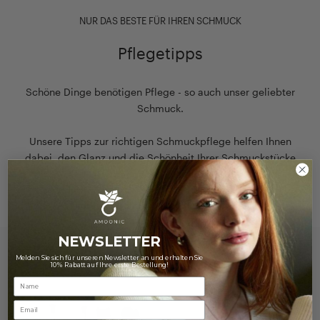
NUR DAS BESTE FÜR IHREN SCHMUCK
Pflegetipps
Schöne Dinge benötigen Pflege - so auch unser geliebter
Schmuck.
Unsere Tipps zur richtigen Schmuckpflege helfen Ihnen
dabei, den Glanz und die Schönheit Ihrer Schmuckstücke
lange zu erhalten!
Hier finden Sie unsere Pflegehinweise
NEWSLETTER
Melden Sie sich für unseren Newsletter an und erhalten Sie
10% Rabatt auf Ihre erste Bestellung!
Email