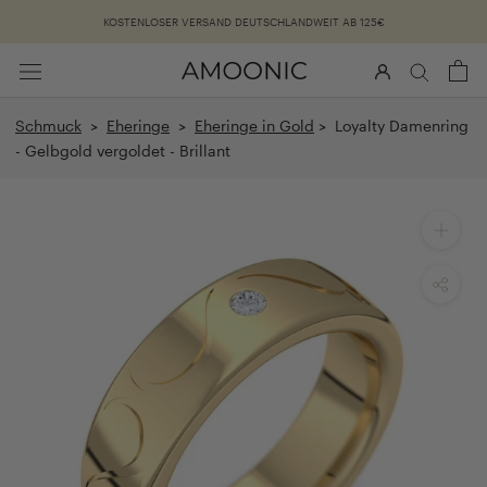
Überspringen
KOSTENLOSER VERSAND DEUTSCHLANDWEIT AB 125€
Schmuck
>
Eheringe
>
Eheringe in Gold
> Loyalty Damenring
- Gelbgold vergoldet - Brillant