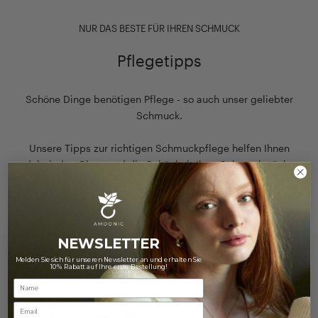
NUR DAS BESTE FÜR IHREN SCHMUCK
Pflegetipps
Schöne Dinge benötigen Pflege - so auch unser geliebter
Schmuck.
Unsere Tipps zur richtigen Schmuckpflege helfen Ihnen
dabei, den Glanz und die Schönheit Ihrer Schmuckstücke
lange zu erhalten!
Hier finden Sie unsere Pflegehinweise
NEWSLETTER
Melden Sie sich für unseren Newsletter an und erhalten Sie
10% Rabatt auf Ihre erste Bestellung!
Email