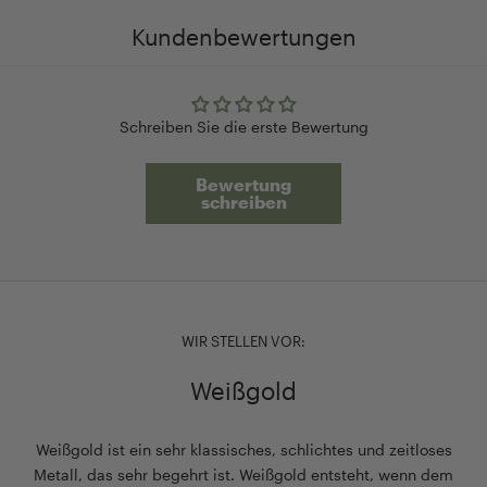
Funktionalität:
letzten
eine
eines
Kundenbewertungen
Mit
Schliff
ansprechende
unserer
einem
und
Präsentation
Schmucketuis,
speziellen
unterstreicht
und
sondern
Inlay
die
schützt
eignet
Schreiben Sie die erste Bewertung
für
besondere
das
sich
Ohrringe
Qualität
Schmuckstück
auch
Bewertung
und
von
optimal.
perfekt
schreiben
Ketten
AMOONIC.
</p>
für
sowie
Das
den
einer
Auspacken
Alltag.
praktischen
wird
Ob
Trennwand
zu
für
sorgt
einem
Ihr
WIR STELLEN VOR:
es
unvergesslichen
Smartphone,
Weißgold
dafür,
Erlebnis.
Geldbörse
dass
</p>
oder
Ihre
andere
Weißgold ist ein sehr klassisches, schlichtes und zeitloses
Schmuckstücke
Essentials
Metall, das sehr begehrt ist. Weißgold entsteht, wenn dem