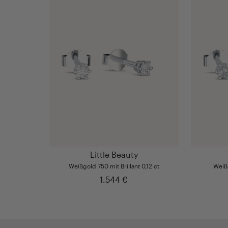
Little Beauty
Weißgold 750 mit Brillant 0,12 ct
Weißg
1.544 €