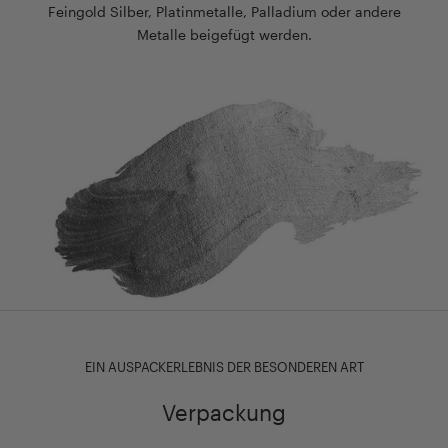
sicher
–
Feingold Silber, Platinmetalle, Palladium oder andere
und
mit
Metalle beigefügt werden.
getrennt
ihrem
aufbewahrt
eleganten
werden.
Design
Ideal
ist
zur
sie
Aufbewahrung
der
unterwegs
ideale
oder
Begleiter
zu
für
Hause.
jeden
</p>
Anlass.
</p>
EIN AUSPACKERLEBNIS DER BESONDEREN ART
Verpackung