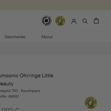
Geschenke
About
Geschenke
About
Amoonic Ohrringe Little
Beauty
otgold 750 - Rauchquarz
rtNr: AM261