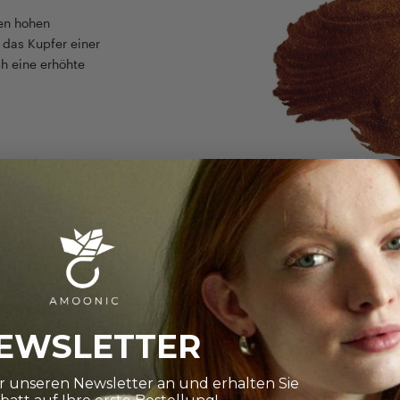
den hohen
t das Kupfer einer
h eine erhöhte
EIN AUSPACKER
Verpackung
Ein edles Schmuc
EWSLETTER
Wir legen viel We
Verpackung, die d
ür unseren Newsletter an und erhalten Sie
Besonderem mach