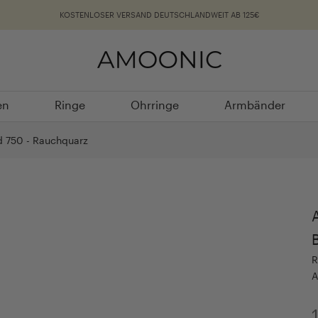
KOSTENLOSER VERSAND DEUTSCHLANDWEIT AB 125€
en
Ringe
Ohrringe
Armbänder
en
Ringe
Ohrringe
Armbänder
ld 750 - Rauchquarz
R
A