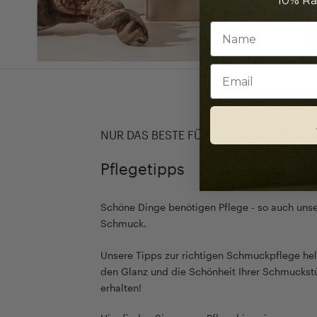
10% Ra
Email
NUR DAS BESTE FÜR IHREN SCHMUCK
Pflegetipps
Schöne Dinge benötigen Pflege - so auch unse
Schmuck.
Unsere Tipps zur richtigen Schmuckpflege hel
den Glanz und die Schönheit Ihrer Schmuckst
erhalten!