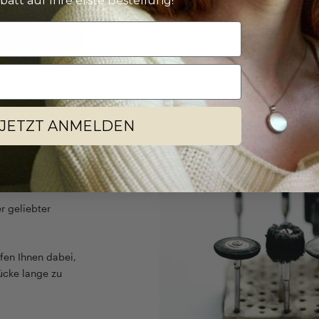
batt auf Ihre erste Bestellung!
Zu unserer Verpac
JETZT ANMELDEN
r geliebter
fen Ihnen dabei,
ücke lange zu