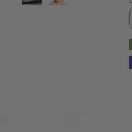
G
30 Tage
Persöhnliche Beratu
Rückgaberecht
und Betreuung