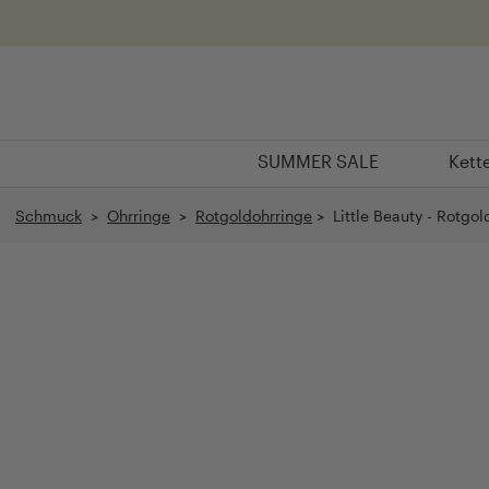
Überspringen
SUMMER SALE
Kett
SUMMER SALE
Kett
Schmuck
>
Ohrringe
>
Rotgoldohrringe
> Little Beauty - Rotgo