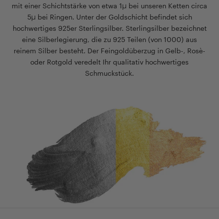
Schmuckstücke
Essentials
mit einer Schichtstärke von etwa 1µ bei unseren Ketten circa
sicher
–
5µ bei Ringen. Unter der Goldschicht befindet sich
und
mit
hochwertiges 925er Sterlingsilber. Sterlingsilber bezeichnet
getrennt
ihrem
eine Silberlegierung, die zu 925 Teilen (von 1000) aus
aufbewahrt
eleganten
reinem Silber besteht. Der Feingoldüberzug in Gelb-, Rosè-
werden.
Design
oder Rotgold veredelt Ihr qualitativ hochwertiges
Ideal
ist
Schmuckstück.
zur
sie
Aufbewahrung
der
unterwegs
ideale
oder
Begleiter
zu
für
Hause.
jeden
</p>
Anlass.
</p>