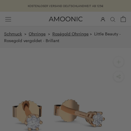
Überspringen
KOSTENLOSER VERSAND DEUTSCHLANDWEIT AB 125€
Schmuck
>
Ohrringe
>
Roségold Ohrringe
> Little Beauty -
Rosegold vergoldet - Brillant