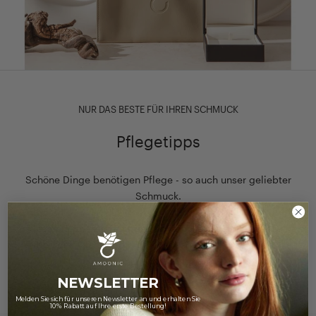
NUR DAS BESTE FÜR IHREN SCHMUCK
Pflegetipps
Schöne Dinge benötigen Pflege - so auch unser geliebter
Schmuck.
Unsere Tipps zur richtigen Schmuckpflege helfen Ihnen
dabei, den Glanz und die Schönheit Ihrer Schmuckstücke
lange zu erhalten!
NEWSLETTER
Hier finden Sie unsere Pflegehinweise
Melden Sie sich für unseren Newsletter an und erhalten Sie
10% Rabatt auf Ihre erste Bestellung!