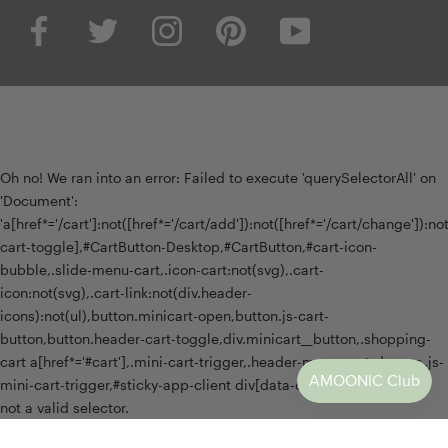
Oh no! We ran into an error:
Failed to execute 'querySelectorAll' on
'Document':
'a[href*='/cart']:not([href*='/cart/add']):not([href*='/cart/change']):not(
cart-toggle],#CartButton-Desktop,#CartButton,#cart-icon-
bubble,.slide-menu-cart,.icon-cart:not(svg),.cart-
icon:not(svg),.cart-link:not(div.header-
icons):not(ul),button.minicart-open,button.js-cart-
button,button.header-cart-toggle,div.minicart__button,.shopping-
cart a[href*='#cart'],.mini-cart-trigger,.header-menu-cart-drawer,.js-
mini-cart-trigger,#sticky-app-client div[data-cl='sticky-button']' is
not a valid selector.