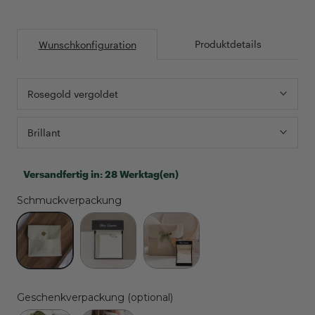
Produktdetails
Wunschkonfiguration
Rosegold vergoldet
Brillant
Versandfertig in:
28 Werktag(en)
Schmuckverpackung
<h3
<h3
<h3
style="color:
style="color:
style="color:
#000;">Täschchen
#000;">Etui
#000;">Geschenkset
(gratis)
(4,99€)
(12,99€)
</h3>
</h3>
</h3>
Geschenkverpackung (optional)
<p>Sofern
<p>Unser
<p>Geschenkset